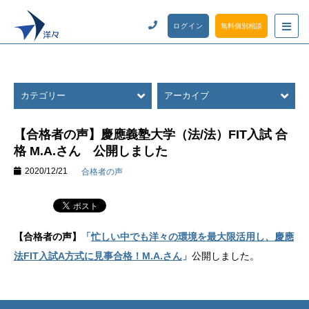
ログイン
無料個別相談
カテゴリー
アーカイブ
【合格者の声】慶應義塾大学（法/法）FIT入試 合
格 M.A.さん 公開しました
2020/12/21
合格者の声
【合格者の声】
「
忙しい中でも洋々の環境を最大限活用し、慶應
法FIT入試A方式に見事合格！M.A.さん
」
公開しました。