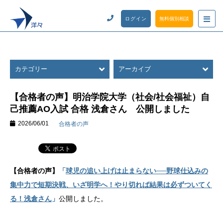
ログイン
無料個別相談
カテゴリー
アーカイブ
【合格者の声】明治学院大学（社会/社会福祉）自
己推薦AO入試 合格 浅倉さん 公開しました
2026/06/01
合格者の声
【合格者の声】
「
球児の追い上げは止まらない──野球仕込みの
集中力で短期決戦、いざ明学へ！やり切れば結果は必ずついてく
る！浅倉さん
」
公開しました。