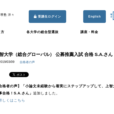
導塾 洋々
受講生ログイン
English
き方
各大学の総合型選抜
講座・料金
智大学（総合グローバル） 公募推薦入試 合格 S.A.さ
2019/03/09
合格者の声
合格者の声】
「小論文未経験から着実にステップアップして、上智
事合格！S.A.さん」
追加しました。
詳しくはこちら