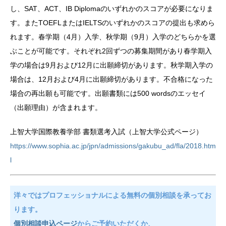
し、SAT、ACT、IB Diplomaのいずれかのスコアが必要になりま
す。またTOEFLまたはIELTSのいずれかのスコアの提出も求めら
れます。春学期（4月）入学、秋学期（9月）入学のどちらかを選
ぶことが可能です。それぞれ2回ずつの募集期間があり春学期入
学の場合は9月および12月に出願締切があります。秋学期入学の
場合は、12月および4月に出願締切があります。不合格になった
場合の再出願も可能です。出願書類には500 wordsのエッセイ
（出願理由）が含まれます。
上智大学国際教養学部 書類選考入試（上智大学公式ページ）
https://www.sophia.ac.jp/jpn/admissions/gakubu_ad/fla/2018.htm
l
洋々ではプロフェッショナルによる無料の個別相談を承ってお
ります。
個別相談申込ページ
からご予約いただくか、