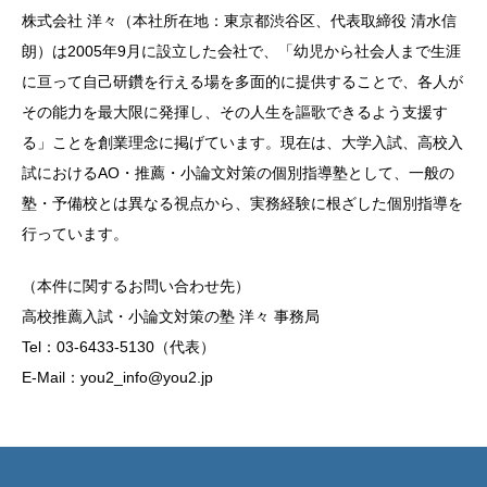
株式会社 洋々（本社所在地：東京都渋谷区、代表取締役 清水信
朗）は2005年9月に設立した会社で、「幼児から社会人まで生涯
に亘って自己研鑽を行える場を多面的に提供することで、各人が
その能力を最大限に発揮し、その人生を謳歌できるよう支援す
る」ことを創業理念に掲げています。現在は、大学入試、高校入
試におけるAO・推薦・小論文対策の個別指導塾として、一般の
塾・予備校とは異なる視点から、実務経験に根ざした個別指導を
行っています。
（本件に関するお問い合わせ先）
高校推薦入試・小論文対策の塾 洋々 事務局
Tel：03-6433-5130（代表）
E-Mail：you2_info@you2.jp