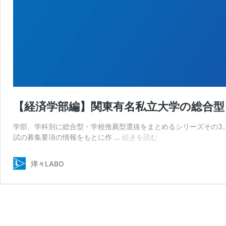
【経済学部編】関東有名私立大学の総合型
学部、学科別に総合型・学校推薦型選抜をまとめるシリーズその3。
【経
試の募集要項の情報をもとに作 …
続きを読む
済
学
洋々LABO
部
編】
関
東
有
名