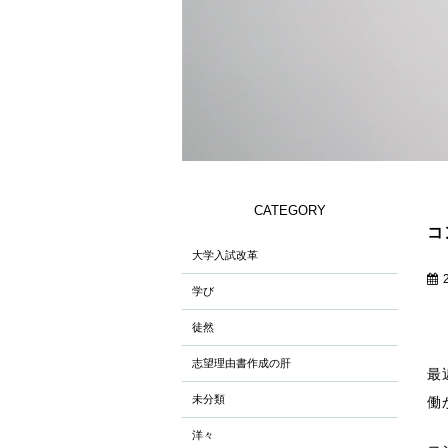
CATEGORY
コ
大学入試改革
学び
徒然
志望理由書作成の肝
最
未分類
働
洋々