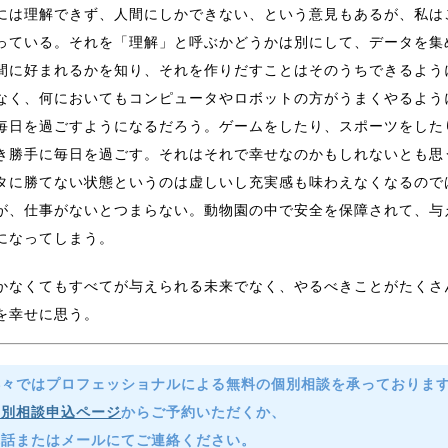
には理解できず、人間にしかできない、という意見もあるが、私は
っている。それを「理解」と呼ぶかどうかは別にして、データを集
間に好まれるかを知り、それを作りだすことはそのうちできるよう
なく、何においてもコンピュータやロボットの方がうまくやるよう
毎日を過ごすようになるだろう。ゲームをしたり、スポーツをした
き勝手に毎日を過ごす。それはそれで幸せなのかもしれないとも思
タに勝てない状態というのは虚しいし充実感も味わえなくなるので
が、仕事がないとつまらない。動物園の中で安全を保障されて、与
になってしまう。
かなくてもすべてが与えられる未来でなく、やるべきことがたくさ
を幸せに思う。
洋々ではプロフェッショナルによる無料の個別相談を承っておりま
個別相談申込ページ
からご予約いただくか、
電話またはメールにてご連絡ください。