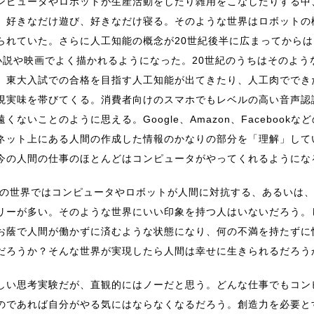
ンピュータやロボットが生産活動をしたり雑用をこなしたりする中
、好きなだけ遊び、好きなだけ寝る。そのような世界はロボットの
られていた。さらに人工知能の概念が20世紀後半に広まってから
小説や映画でよく描かれるようになった。20世紀のうちはそのよう
、東大入試での合格を目指す人工知能が出てきたり、人工肉ででき
現実味を帯びてくる。消費者向けのスマホでもレベルの高い音声認
遠くないことのように思える。Google、Amazon、Faceboo
ネット上にある人間の作成した情報のかなりの部分を「理解」して
今の人間の仕事のほとんどはコンピュータがやってくれるようにな
Fの世界ではコンピュータやロボットが人間に対抗する、あるいは
リーが多い。そのような世界にいい印象を持つ人はいないだろう。
お蔭で人間が働かずに済むような状態になり、何の不満を持たずに
だろうか？そんな世界が実現したら人間は幸せに生きられるだろう
しい思考実験だが、直観的にはノーだと思う。どんな仕事でもコン
のであれば自分がやる気にはならなくなるだろう。創造力を必要と