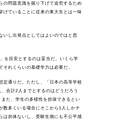
らの問題意識を掘り下げて追究するため
挙げていることに従来の東大生とは一味
ないし出発点としてはよいのではと思
点」を目安とするのは妥当だ。いくら学
てそれくらいの基礎学力は必要だ。
想定通りだ。ただし、「日本の高等学校
人、合計2人までとするのはどうだろう
、また、学生の多様性を担保できるとい
が数多くいる場合にそこから1人しかチ
らは勿体ないし、受験生側にも不公平感