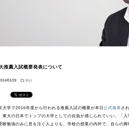
大推薦入試概要発表について
2014/01/29
学び
京大学で2016年度から行われる推薦入試の概要が本日
公式発表
さ
、東大の日本でトップの大学としての自負が感じられていい。「入
受験勉強のみに意を注ぐ人よりも、学校の授業の内外で、自らの興