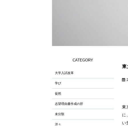
CATEGORY
東
大学入試改革
学び
徒然
志望理由書作成の肝
東
未分類
に
い
洋々