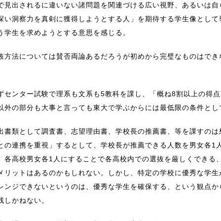
で見出されるに違いない諸問題を関連づける広い視野、あるいは自
深い洞察力を真剣に獲得しようとする人」を期待する学生像として
う学生を求めようとする意思を感じる。
抜方法については賛否両論あるだろうが初めから完璧なものはでき
。
ずセンター試験で理系も文系も5教科を課し、「概ね8割以上の得
以外の部分も大事と言っても東大で学ぶからには最低限の条件とし
出書類として調査書、志望理由書、学校長の推薦書、等を課すのは
との連携を重視」するとして、学校長が推薦できる人数を男女各1
。各高校男女各1人にすることで各高校内での選抜を厳しくできる
メリットはあるのかもしれない。しかし、特定の学校に優秀な学生
レンジできないというのは、優秀な学生を確保する、という観点か
残しかねない。