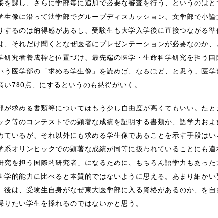
接を課し、さらに学部毎に追加で必要な審査を行う、というのはと
学生像に沿って法学部でグループディスカッション、文学部で小論
りするのは納得感があるし、受験生も大学入学後に直接つながる準
は、それだけ聞くとなぜ医者にプレゼンテーションが必要なのか、
学研究者養成枠と位置づけ、最先端の医学・生命科学研究を担う国
いう医学部の「求める学生像」を読めば、なるほど、と思う。医学
高い780点、にするというのも納得がいく。
部が求める書類等についてはもう少し自由度が高くてもいい。たと
ック等のコンテストでの顕著な成績を証明する書類か、語学力およ
めているが、それ以外にも求める学生像であることを示す手段はい
学系オリンピックでの顕著な成績が同等に扱われていることにも違
研究を担う国際的研究者」になるために、もちろん語学力もあった
科学的能力に比べると本質的ではないように思える。あまり細かい
、後は、受験生自身がなぜ東大医学部に入る資格があるのか、を自
採りたい学生を採れるのではないかと思う。