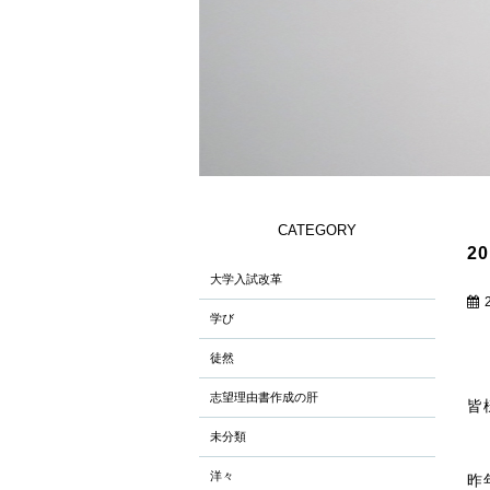
CATEGORY
20
大学入試改革
学び
徒然
志望理由書作成の肝
皆
未分類
洋々
昨