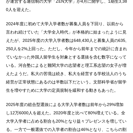
が運営する通信制の大学「ZEN大学」が4月に開学し、1期生3,38
0人を迎えた。
2024年度に初めて大学入学者数が募集人員を下回り、以前から
言われ続けていた「大学全入時代」が本格的に始まったように見
えたが、2025年度の大学入学者数は648,430人と募集人員の635,
250人を2%上回った。ただし、今年から前年までの統計に含まれ
ていなかった外国人留学生を対象とする選抜を含む数字になって
いる。河合塾によると難関大学の志望者と理工系志望の女子が増
えたようだ。私大の苦境は続き、私大を経営する学校法人のうち
経営が正常状態にあるのは半数以下だという。文部科学省が留学
生を増やすために大学の定員規制を緩和する動きもあった。
2025年度の総合型選抜による大学入学者数は前年から29%増加
し12万6000人を超えた。2020年度と比べて80%増えている。全
大学入学者に占める割合も20%となり益々プレゼンスを増してい
る。一方で一般選抜での入学者の割合は46%となり、こちらの割