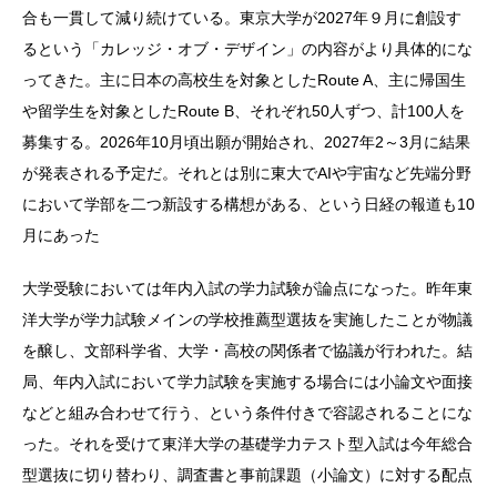
合も一貫して減り続けている。東京大学が2027年９月に創設す
るという「カレッジ・オブ・デザイン」の内容がより具体的にな
ってきた。主に日本の高校生を対象としたRoute A、主に帰国生
や留学生を対象としたRoute B、それぞれ50人ずつ、計100人を
募集する。2026年10月頃出願が開始され、2027年2～3月に結果
が発表される予定だ。それとは別に東大でAIや宇宙など先端分野
において学部を二つ新設する構想がある、という日経の報道も10
月にあった
大学受験においては年内入試の学力試験が論点になった。昨年東
洋大学が学力試験メインの学校推薦型選抜を実施したことが物議
を醸し、文部科学省、大学・高校の関係者で協議が行われた。結
局、年内入試において学力試験を実施する場合には小論文や面接
などと組み合わせて行う、という条件付きで容認されることにな
った。それを受けて東洋大学の基礎学力テスト型入試は今年総合
型選抜に切り替わり、調査書と事前課題（小論文）に対する配点