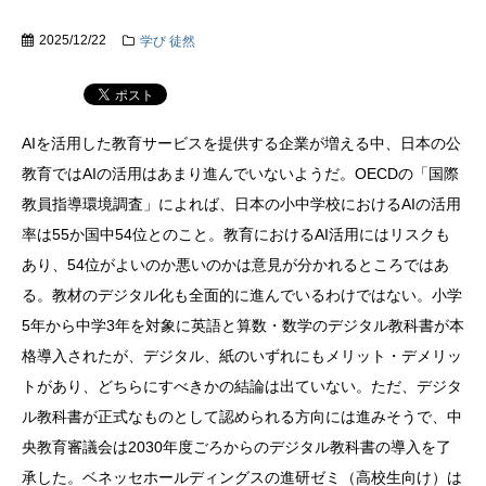
2025/12/22
学び
徒然
AIを活用した教育サービスを提供する企業が増える中、日本の公
教育ではAIの活用はあまり進んでいないようだ。OECDの「国際
教員指導環境調査」によれば、日本の小中学校におけるAIの活用
率は55か国中54位とのこと。教育におけるAI活用にはリスクも
あり、54位がよいのか悪いのかは意見が分かれるところではあ
る。教材のデジタル化も全面的に進んでいるわけではない。小学
5年から中学3年を対象に英語と算数・数学のデジタル教科書が本
格導入されたが、デジタル、紙のいずれにもメリット・デメリッ
トがあり、どちらにすべきかの結論は出ていない。ただ、デジタ
ル教科書が正式なものとして認められる方向には進みそうで、中
央教育審議会は2030年度ごろからのデジタル教科書の導入を了
承した。ベネッセホールディングスの進研ゼミ（高校生向け）は