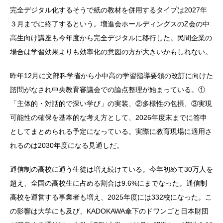
完全デジタル化するそうで紙の教材を併用するタイプは2027年
３月までに終了するという。増進会ホールディングスのZ会の中
高生向け講座も今年度から完全デジタルに移行した。民間企業の
場合は学習効果よりも効率化の意図の方が大きいかもしれない。
昨年12月に文部科学省から小中高の学習指導要領の改訂に向けた
諮問がなされ中央教育審議会での論点整理が始まっている。①
「主体的・対話的で深い学び」の実装、②多様性の包摂、③実現
可能性の確保を基本的な考え方として、2026年度末までに答申
としてまとめられる予定になっている。実際に教育現場に適用さ
れるのは2030年度になる見通しだ。
通信制の高校に通う生徒は増え続けている。今年初めて30万人を
超え、全国の高校生に占める割合は9.6%にまでなった。通信制
高校を運営する事業者も増え、2025年度には332校になった。こ
の影響は大学にも及び、KADOKAWA傘下のドワンゴと日本財団