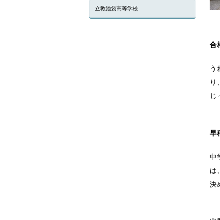
立教池袋高等学校
合
う
り
じ
早
中
は
決