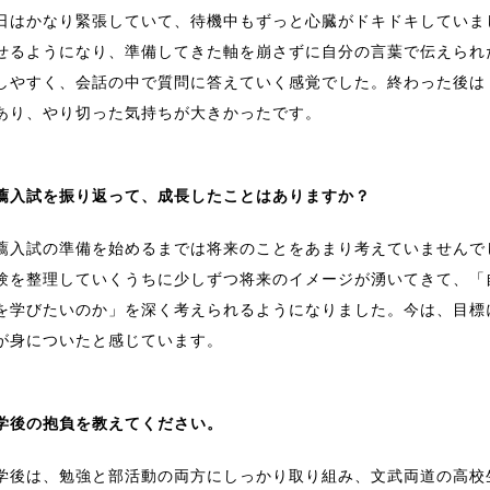
日はかなり緊張していて、待機中もずっと心臓がドキドキしていま
せるようになり、準備してきた軸を崩さずに自分の言葉で伝えられ
しやすく、会話の中で質問に答えていく感覚でした。終わった後は
あり、やり切った気持ちが大きかったです。
薦入試を振り返って、成長したことはありますか？
薦入試の準備を始めるまでは将来のことをあまり考えていませんで
験を整理していくうちに少しずつ将来のイメージが湧いてきて、「
を学びたいのか」を深く考えられるようになりました。今は、目標
が身についたと感じています。
学後の抱負を教えてください。
学後は、勉強と部活動の両方にしっかり取り組み、文武両道の高校