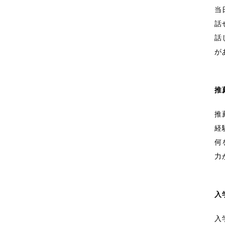
当
話
話
が
推
推
経
何
力
入
入