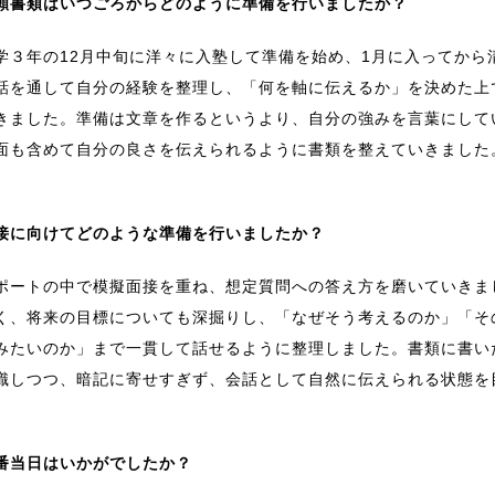
願書類はいつごろからどのように準備を行いましたか？
学３年の12月中旬に洋々に入塾して準備を始め、1月に入ってから
話を通して自分の経験を整理し、「何を軸に伝えるか」を決めた上
きました。準備は文章を作るというより、自分の強みを言葉にして
面も含めて自分の良さを伝えられるように書類を整えていきました
接に向けてどのような準備を行いましたか？
ポートの中で模擬面接を重ね、想定質問への答え方を磨いていきま
く、将来の目標についても深掘りし、「なぜそう考えるのか」「そ
みたいのか」まで一貫して話せるように整理しました。書類に書い
識しつつ、暗記に寄せすぎず、会話として自然に伝えられる状態を
番当日はいかがでしたか？