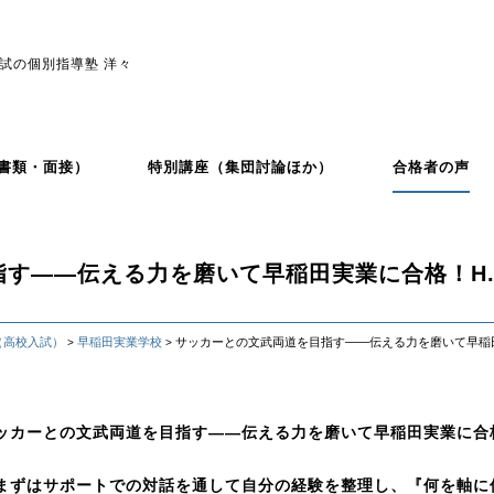
試の個別指導塾 洋々
書類・面接）
特別講座（集団討論ほか）
合格者の声
す――伝える力を磨いて早稲田実業に合格！H.
（高校入試）
早稲田実業学校
サッカーとの文武両道を目指す――伝える力を磨いて早稲田
>
>
ッカーとの文武両道を目指す――伝える力を磨いて早稲田実業に合
まずはサポートでの対話を通して自分の経験を整理し、『何を軸に