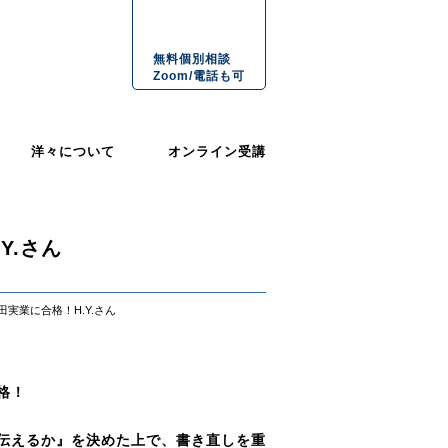
無料個別相談
Zoom/電話も可
洋々について
オンライン受講
Y.さん
実業に合格！H.Y.さん
格！
伝えるか』を決めた上で、書き直しを重