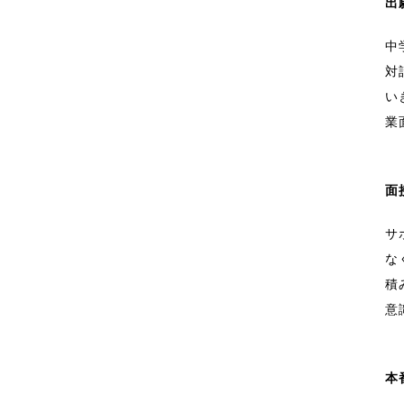
出
中
対
い
業
面
サ
な
積
意
本