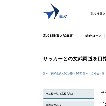
高校推薦入
高校別推薦入試概要
総合コース（
サッカーとの文武両道を目指
洋々
高校推薦入試の個別指導塾 洋々
合格校一覧
>
>
サ
合格校一覧（高校入試）
「
慶應義塾高校