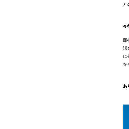
と
今
面
話
に
を
あ