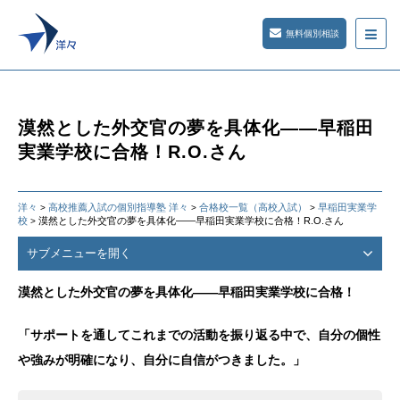
無料個別相談
漠然とした外交官の夢を具体化――早稲田
実業学校に合格！R.O.さん
洋々
高校推薦入試の個別指導塾 洋々
合格校一覧（高校入試）
早稲田実業学
>
>
>
校
漠然とした外交官の夢を具体化――早稲田実業学校に合格！R.O.さん
>
サブメニューを開く
漠然とした外交官の夢を具体化――早稲田実業学校に合格！
「サポートを通してこれまでの活動を振り返る中で、自分の個性
や強みが明確になり、自分に自信がつきました。」