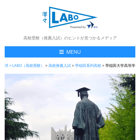
高校受験（推薦入試）のヒントが見つかるメディア
MENU
洋々LABO（高校受験）
>
高校推薦入試
>
早稲田系列高校
>
早稲田大学高等学院