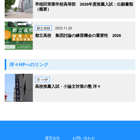
早稲田実業学校高等部 2026年度推薦入試：出願書類
（概要）
都立高校
2025.11.20
都立高校 集団討論の練習機会の重要性 2026
洋々HPへのリンク
洋々HP
高校推薦入試・小論文対策の塾 洋々
運営会社
お問い合わせ