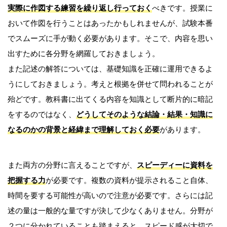
実際に作図する練習を繰り返し行っておく
べきです。授業に
おいて作図を行うことはあったかもしれませんが、試験本番
でスムーズに手が動く必要があります。そこで、内容を思い
出すために各分野を網羅しておきましょう。
また記述の解答については、基礎知識を正確に運用できるよ
うにしておきましょう。考えと根拠を併せて問われることが
殆どです。教科書に出てくる内容を知識として断片的に暗記
をするのではなく、
どうしてそのような結論・結果・知識に
なるのかの背景と経緯まで理解しておく必要
があります。
また両方の分野に言えることですが、
スピーディーに資料を
把握する力
が必要です。複数の資料が提示されること自体、
時間を要する可能性が高いので注意が必要です。さらには記
述の量は一般的な量ですが決して少なくありません。分野が
２つに分かれていることも踏まえると、スピード感が大切で