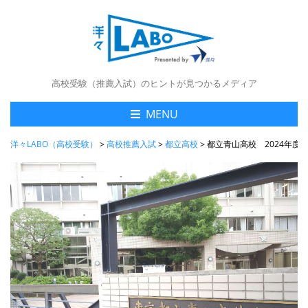
高校受験（推薦入試）のヒントが見つかるメディア
MENU
洋々LABO（高校受験）
>
高校推薦入試
>
都立高校
>
都立青山高校 2024年度