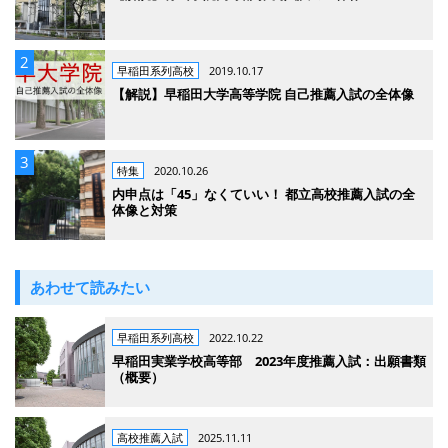
早稲田系列高校
2019.10.17
【解説】早稲田大学高等学院 自己推薦入試の全体像
特集
2020.10.26
内申点は「45」なくていい！ 都立高校推薦入試の全
体像と対策
あわせて読みたい
早稲田系列高校
2022.10.22
早稲田実業学校高等部 2023年度推薦入試：出願書類
（概要）
高校推薦入試
2025.11.11