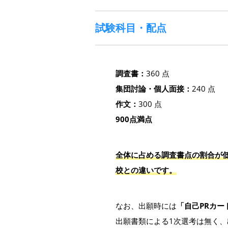
試験科目・配点
調査書：
360 点
集団討論・個人面接：
240 点
作文：
300 点
900点満点
全体に占める調査書点の割合が低
校との違いです。
なお、出願時には
「自己PRカー
出願書類による1次選考は無く