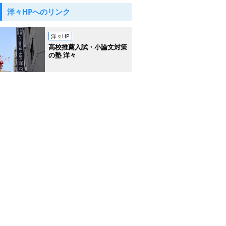
洋々HPへのリンク
洋々HP
高校推薦入試・小論文対策
の塾 洋々