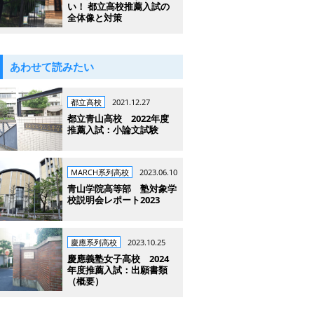
い！ 都立高校推薦入試の
全体像と対策
あわせて読みたい
都立高校
2021.12.27
都立青山高校 2022年度
推薦入試：小論文試験
MARCH系列高校
2023.06.10
青山学院高等部 塾対象学
校説明会レポート2023
慶應系列高校
2023.10.25
慶應義塾女子高校 2024
年度推薦入試：出願書類
（概要）