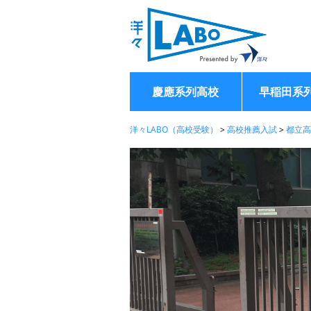
慶應系列高校
早稲田系
洋々LABO（高校受験）
>
高校推薦入試
>
都立高