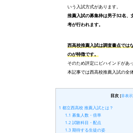
いう入試方式があります。
推薦入試の募集枠は男子32名、
考が行われます。
西高校推薦入試は調査書点では
のが特徴です。
そのため評定にビハインドがあ
本記事では西高校推薦入試の全
目次
[
非表示
1
都立西高校 推薦入試とは？
1.1
募集人数・倍率
1.2
試験科目・配点
1.3
期待する生徒の姿