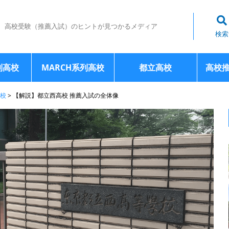
高校受験（推薦入試）のヒントが見つかるメディア
検索
列高校
MARCH系列高校
都立高校
高校
校
>
【解説】都立西高校 推薦入試の全体像