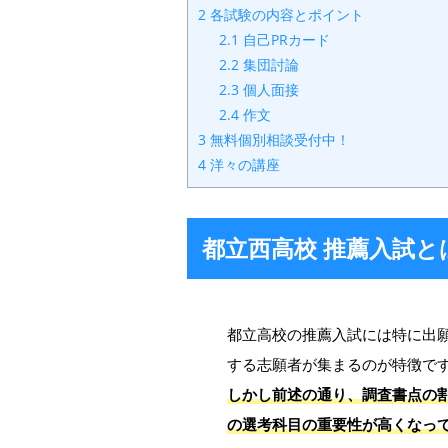
2
各試験の内容とポイント
2.1
自己PRカード
2.2
集団討論
2.3
個人面接
2.4
作文
3
無料個別相談受付中！
4
洋々の講座
都立西高校 推薦入試と
都立高校の推薦入試には特に出
する志願者が集まるのが特徴で
しかし前述の通り、調査書点の割
の選考科目の重要性が高くなっ