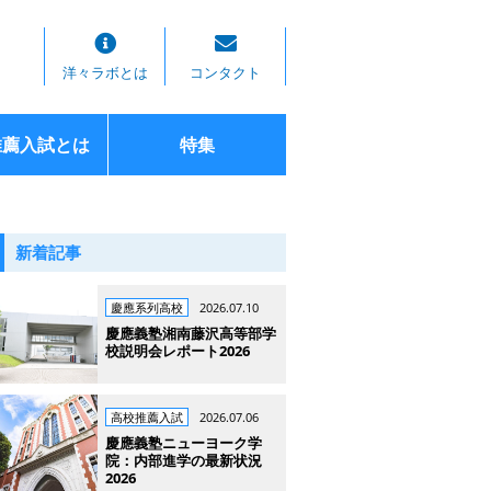
洋々ラボとは
コンタクト
推薦入試とは
特集
新着記事
慶應系列高校
2026.07.10
慶應義塾湘南藤沢高等部学
校説明会レポート2026
高校推薦入試
2026.07.06
慶應義塾ニューヨーク学
院：内部進学の最新状況
2026