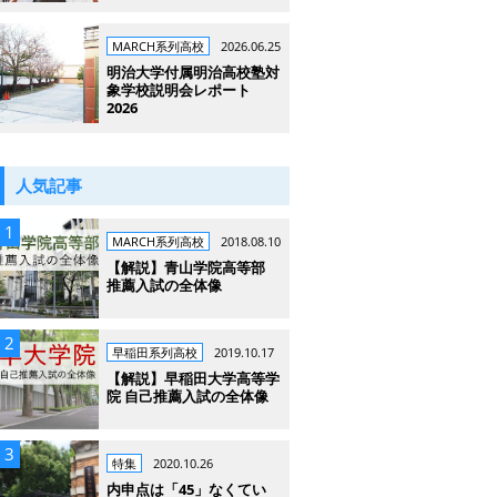
MARCH系列高校
2026.06.25
明治大学付属明治高校塾対
象学校説明会レポート
2026
人気記事
MARCH系列高校
2018.08.10
【解説】青山学院高等部
推薦入試の全体像
早稲田系列高校
2019.10.17
【解説】早稲田大学高等学
院 自己推薦入試の全体像
特集
2020.10.26
内申点は「45」なくてい