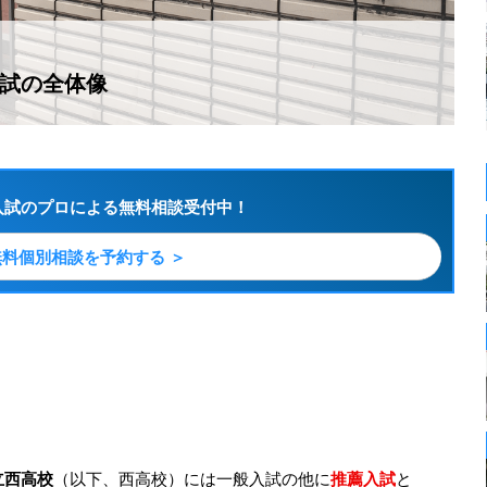
入試の全体像
入試のプロによる無料相談受付中！
無料個別相談を予約する ＞
立西高校
（以下、西高校）には一般入試の他に
推薦入試
と