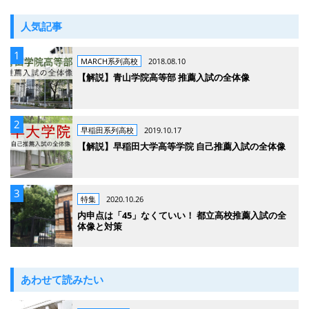
人気記事
MARCH系列高校
2018.08.10
【解説】青山学院高等部 推薦入試の全体像
早稲田系列高校
2019.10.17
【解説】早稲田大学高等学院 自己推薦入試の全体像
特集
2020.10.26
内申点は「45」なくていい！ 都立高校推薦入試の全
体像と対策
あわせて読みたい