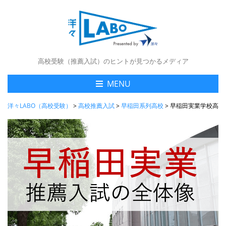
高校受験（推薦入試）のヒントが見つかるメディア
MENU
洋々LABO（高校受験）
>
高校推薦入試
>
早稲田系列高校
>
早稲田実業学校高等