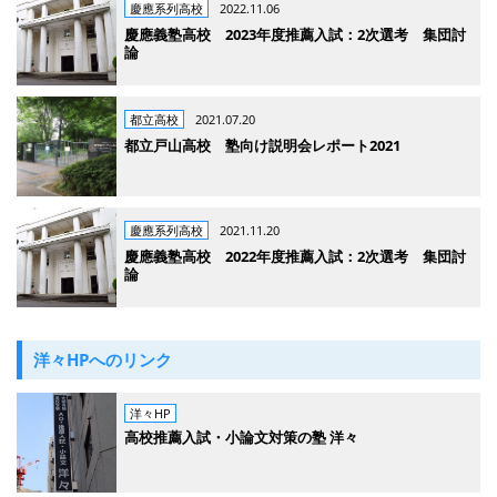
慶應系列高校
2022.11.06
慶應義塾高校 2023年度推薦入試：2次選考 集団討
論
都立高校
2021.07.20
都立戸山高校 塾向け説明会レポート2021
慶應系列高校
2021.11.20
慶應義塾高校 2022年度推薦入試：2次選考 集団討
論
洋々HPへのリンク
洋々HP
高校推薦入試・小論文対策の塾 洋々