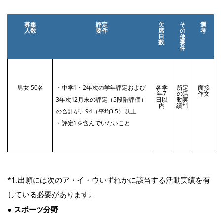
募集
評定
欠
そ
選
人数
要件
席
の
考
日
他
数
要
件
男女 50名
・中学1・2年次の学年評定および
各学
所定
面接
年7
の活
作文
3年次12月末の評定（5段階評価）
日以
動実
内
績*1
の合計が、94（平均3.5）以上
・評定1を含んでいないこと
*1.出願には次のア・イ・ウいずれかに該当する活動実績を有
している必要があります。
● スポーツ分野