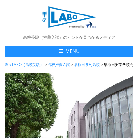
高校受験（推薦入試）のヒントが見つかるメディア
MENU
洋々LABO（高校受験）
>
高校推薦入試
>
早稲田系列高校
>
早稲田実業学校高等