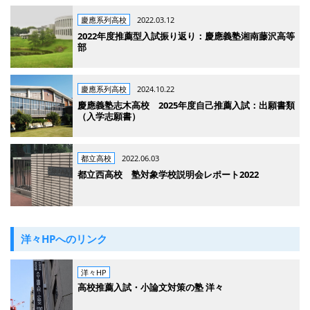
慶應系列高校
2022.03.12
2022年度推薦型入試振り返り：慶應義塾湘南藤沢高等
部
慶應系列高校
2024.10.22
慶應義塾志木高校 2025年度自己推薦入試：出願書類
（入学志願書）
都立高校
2022.06.03
都立西高校 塾対象学校説明会レポート2022
洋々HPへのリンク
洋々HP
高校推薦入試・小論文対策の塾 洋々