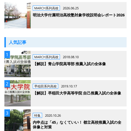
MARCH系列高校
2026.06.25
明治大学付属明治高校塾対象学校説明会レポート2026
人気記事
MARCH系列高校
2018.08.10
【解説】青山学院高等部 推薦入試の全体像
早稲田系列高校
2019.10.17
【解説】早稲田大学高等学院 自己推薦入試の全体像
特集
2020.10.26
内申点は「45」なくていい！ 都立高校推薦入試の全
体像と対策