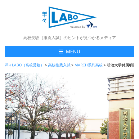
高校受験（推薦入試）のヒントが見つかるメディア
MENU
洋々LABO（高校受験）
>
高校推薦入試
>
MARCH系列高校
>
明治大学付属明治高