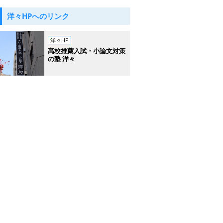
洋々HPへのリンク
洋々HP
高校推薦入試・小論文対策
の塾 洋々