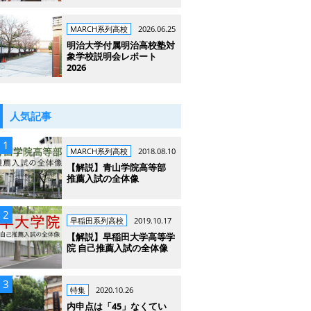
MARCH系列高校
2026.06.25
明治大学付属明治高校塾対
象学校説明会レポート
2026
人気記事
MARCH系列高校
2018.08.10
【解説】青山学院高等部
推薦入試の全体像
早稲田系列高校
2019.10.17
【解説】早稲田大学高等学
院 自己推薦入試の全体像
特集
2020.10.26
内申点は「45」なくてい