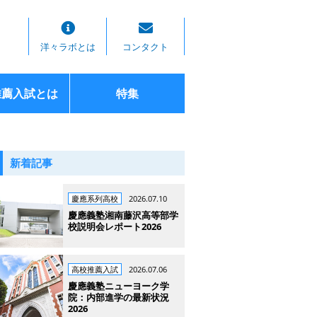
洋々ラボとは
コンタクト
推薦入試とは
特集
新着記事
慶應系列高校
2026.07.10
慶應義塾湘南藤沢高等部学
校説明会レポート2026
高校推薦入試
2026.07.06
慶應義塾ニューヨーク学
院：内部進学の最新状況
2026