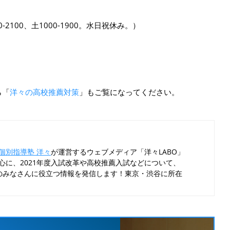
00-2100、土1000-1900。水日祝休み。）
ら「
洋々の高校推薦対策
」もご覧になってください。
集部
・小論文対策の個別指導塾 洋々
が運営するウェブメディ
編集部です。大学AO推薦入試を中心に、2021年度入試改革
どについて、日々の指導現場の視点から受験生のみなさん
信します！東京・渋谷に所在しています。