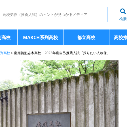
高校受験（推薦入試）のヒントが見つかるメディア
検索
列高校
MARCH系列高校
都立高校
高校
列高校
>
慶應義塾志木高校 2023年度自己推薦入試「採りたい人物像」