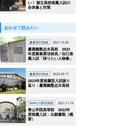
い！ 都立高校推薦入試の
全体像と対策
あわせて読みたい
慶應系列高校
2021.10.28
慶應義塾志木高校 2022
年度募集要項発表／自己推
薦入試「採りたい人物像」
慶應系列高校
2023.03.17
2023年度推薦型入試振り
返り：慶應義塾志木高校
MARCH系列高校
2021.11.16
青山学院高等部 2022年
度推薦入試：出願書類（概
要）