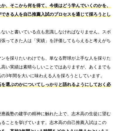
たか、そこから何を得て、今後はどう学んでいくのかを、
ができる人を自己推薦入試のプロセスを通じて採ろうとし
しないと書いている点も意識しなければなりません。スポ
頑張ってきた人は「実績」を評価してもらえると考えがち
マンを採りたいわけでも、単なる野球が上手な人を採りた
ん高い実績は素晴らしいことではありますが、あくまでも
高の3年間を大いに味わえる人を採ろうとしています。
高を選ぶのかについてしっかりと語れるようにしておく必
慶應義塾の建学の精神に触れた上で、志木高の生徒に望む
あることを挙げています。志木高の自己推薦入試はこの
かを、高校3年間という時間をどのように使うかというこ