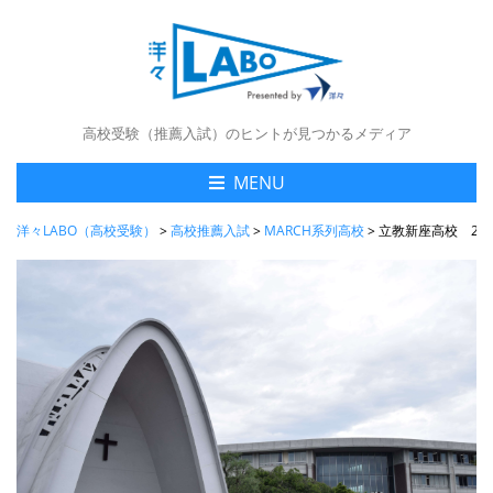
高校受験（推薦入試）のヒントが見つかるメディア
MENU
洋々LABO（高校受験）
>
高校推薦入試
>
MARCH系列高校
>
立教新座高校 20