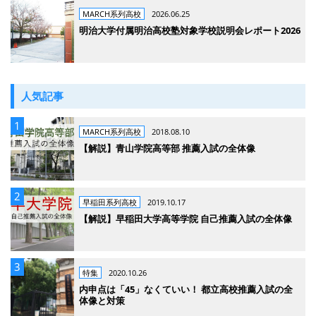
MARCH系列高校
2026.06.25
明治大学付属明治高校塾対象学校説明会レポート2026
人気記事
MARCH系列高校
2018.08.10
【解説】青山学院高等部 推薦入試の全体像
早稲田系列高校
2019.10.17
【解説】早稲田大学高等学院 自己推薦入試の全体像
特集
2020.10.26
内申点は「45」なくていい！ 都立高校推薦入試の全
体像と対策