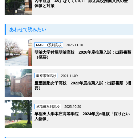
内申点は「45」なくていい！ 都立高校推薦入試の全
体像と対策
あわせて読みたい
MARCH系列高校
2025.11.10
明治大学付属明治高校 2026年度推薦入試：出願書類
（概要）
慶應系列高校
2021.11.09
慶應義塾女子高校 2022年度推薦入試：出願書類（概
要）
早稲田系列高校
2023.10.20
早稲田大学本庄高等学院 2024年度α選抜「採りたい
人物像」