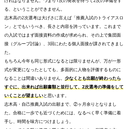
ければなりません。つまり1次の発表を待って2次の準備をす
る、ということができません。
志木高の2次選考は大げさに言えば「推薦入試のトライアスロ
ン」とでもいうべき、長さと内容を誇っています。これまで
の入試ではまず面接資料の作成が求められ、その上で集団面
接（グループ討論）、3回にわたる個人面接が課されてきまし
た。
もちろん今年も同じ形式になるとは限りませんが、万が一形
式が変更になったとしても、多面的に人物を評価するものに
なることは間違いありません。
少なくとも出願が終わったら
すぐに、出来れば出願書類と並行して、2次選考の準備をして
いくことが望ましい
と思います。
志木高・自己推薦入試の出願まで、②ヶ月余りとなりまし
た。合格に一歩でも近づくためには、なるべく早く準備に着
手し、時間を味方につけましょう。