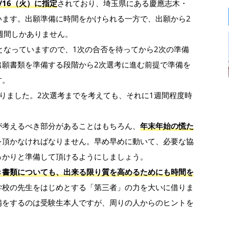
/16（火）に指定
されており、埼玉県にある慶應志木・
います。出願準備に時間をかけられる一方で、出願から2
週間しかありません。
となっていますので、1次の合否を待ってから2次の準備
出願書類を準備する段階から2次選考に進む前提で準備を
す。
りました。2次選考までを考えても、それに1週間程度時
が考えるべき部分があることはもちろん、
年末年始の慌た
を頂かなければなりません。早め早めに動いて、必要な協
っかりと準備して頂けるようにしましょう。
き書類についても、出来る限り質を高めるためにも時間を
学校の先生をはじめとする「第三者」の力を大いに借りま
備をするのは受験生本人ですが、周りの人からのヒントを