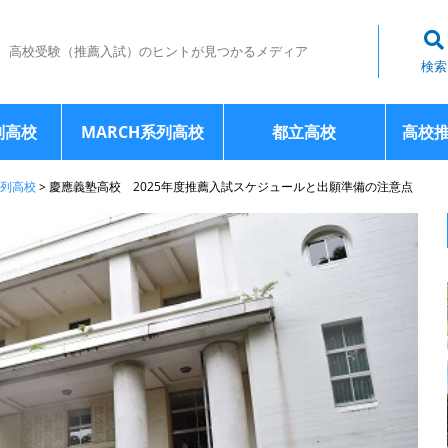
高校受験（推薦入試）のヒントが見つかるメディア
検索
列高校
MARCH系列高校
都立高校
高校
列高校
>
慶應義塾高校 2025年度推薦入試スケジュールと出願準備の注意点