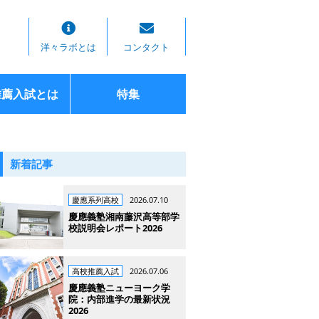
洋々ラボとは
コンタクト
推薦入試とは
特集
新着記事
慶應系列高校
2026.07.10
慶應義塾湘南藤沢高等部学
校説明会レポート2026
高校推薦入試
2026.07.06
慶應義塾ニューヨーク学
院：内部進学の最新状況
2026