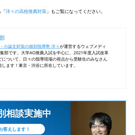
ら「
洋々の高校推薦対策
」もご覧になってください。
集部
・小論文対策の個別指導塾 洋々
が運営するウェブメディ
編集部です。大学AO推薦入試を中心に、2021年度入試改革
どについて、日々の指導現場の視点から受験生のみなさん
信します！東京・渋谷に所在しています。
個別相談実施中
お答えします！