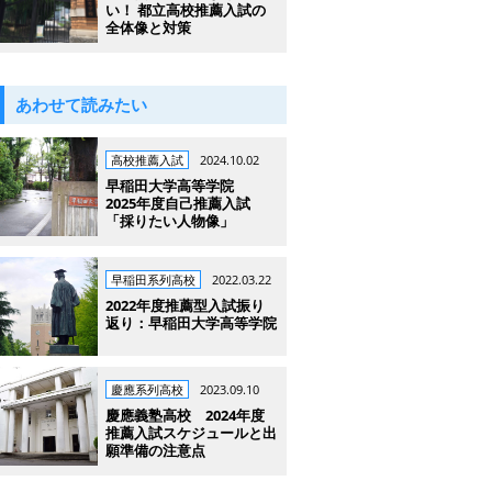
い！ 都立高校推薦入試の
全体像と対策
あわせて読みたい
高校推薦入試
2024.10.02
早稲田大学高等学院
2025年度自己推薦入試
「採りたい人物像」
早稲田系列高校
2022.03.22
2022年度推薦型入試振り
返り：早稲田大学高等学院
慶應系列高校
2023.09.10
慶應義塾高校 2024年度
推薦入試スケジュールと出
願準備の注意点