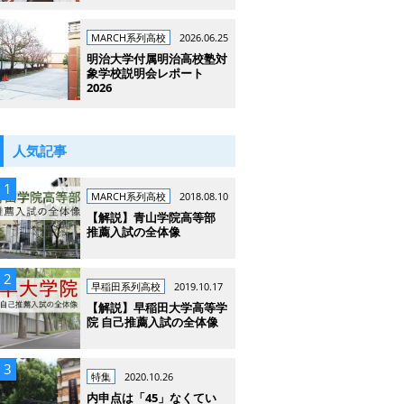
MARCH系列高校
2026.06.25
明治大学付属明治高校塾対
象学校説明会レポート
2026
人気記事
MARCH系列高校
2018.08.10
【解説】青山学院高等部
推薦入試の全体像
早稲田系列高校
2019.10.17
【解説】早稲田大学高等学
院 自己推薦入試の全体像
特集
2020.10.26
内申点は「45」なくてい