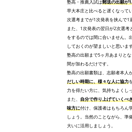
塾高・推薦入試は
郵送の出願が1
早大本庄と比べると遅くなって
次選考までが1次発表を挟んで1
また、1次発表の翌日が2次選考
をするのでは間に合いません。
しておくのが望ましいと思いま
塾高の出願まで5ヶ月あまりとな
間が加わるだけです。
塾高の出願書類は、志願者本人
だしい時期に、様々な人に協力
力を得たい方に、気持ちよくし
また、
自分で作り上げていくべ
味方に
付け、保護者はもちろん
しょう。当然のことながら、準
大いに活用しましょう。