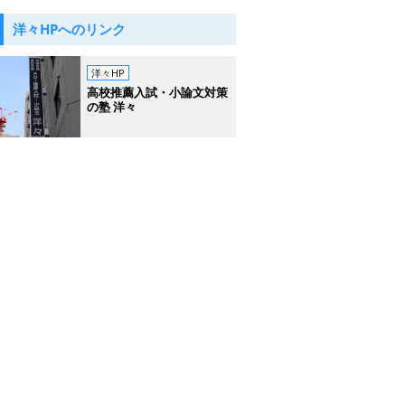
洋々HPへのリンク
洋々HP
高校推薦入試・小論文対策
の塾 洋々