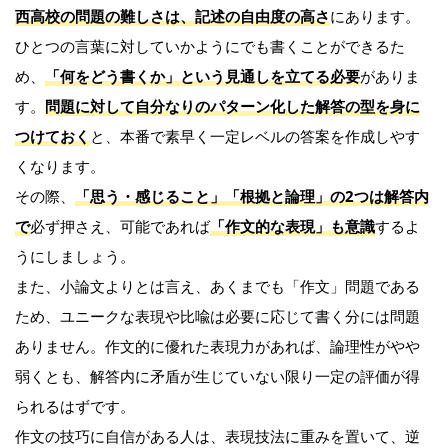
西高校の問題の難しさは、記述の自由度の高さ
にあります。
ひとつの言葉に対していかようにでも書くことができるた
め、
「何をどう書くか」という見通しを立てる必要
がありま
す。
問題に対して自分なりのパターン化した解答の型を身に
つけておく
と、本番で素早く一定レベルの答案を作成しやす
くなります。
その際、
「思う・感じること」「根拠と論理」の2つは解答内
で
必ず押さえ、可能であれば
「作文的な表現」も意識
するよ
うにしましょう。
また、小論文よりとは言え、あくまでも「作文」問題である
ため、ユニークな表現や比喩は必要に応じて書く分には問題
ありません。作文的に優れた表現力があれば、論理性がやや
弱くとも、解答内に矛盾が生じていない限り一定の評価が得
られるはずです。
作文の技巧に自信がある人は、表現技法に重みを置いて、逆