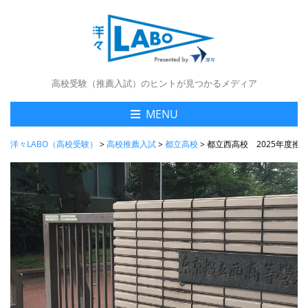
高校受験（推薦入試）のヒントが見つかるメディア
MENU
洋々LABO（高校受験）
>
高校推薦入試
>
都立高校
>
都立西高校 2025年度推