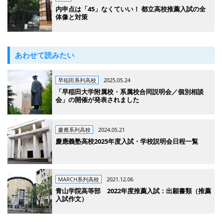
内申点は「45」なくていい！ 都立高校推薦入試の全
体像と対策
あわせて読みたい
早稲田系列高校
2025.05.24
「早稲田大学附属校・系属校合同説明会／個別相談
会」の開催が発表されました
慶應系列高校
2024.05.21
慶應義塾高校2025年度入試・学校説明会日程一覧
MARCH系列高校
2021.12.06
青山学院高等部 2022年度推薦入試：出願書類（推薦
入試作文）