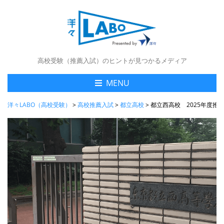
高校受験（推薦入試）のヒントが見つかるメディア
MENU
洋々LABO（高校受験）
>
高校推薦入試
>
都立高校
>
都立西高校 2025年度推