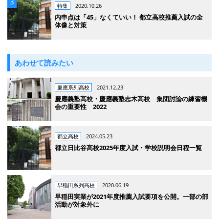
特集
2020.10.26
内申点は「45」なくていい！ 都立高校推薦入試の全
体像と対策
あわせて読みたい
慶應系列高校
2021.12.23
慶應義塾高校・慶應義塾志木高校 集団討論の練習機
会の重要性 2022
都立高校
2024.05.23
都立日比谷高校2025年度入試・学校説明会日程一覧
早稲田系列高校
2020.06.19
早稲田実業が2021年度推薦入試要項を公開。一部の部
活動が対象外に