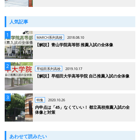
人気記事
MARCH系列高校
2018.08.10
【解説】青山学院高等部 推薦入試の全体像
早稲田系列高校
2019.10.17
【解説】早稲田大学高等学院 自己推薦入試の全体像
特集
2020.10.26
内申点は「45」なくていい！ 都立高校推薦入試の全
体像と対策
あわせて読みたい