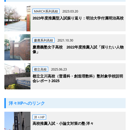
MARCH系列高校
2023.03.20
2023年度推薦型入試振り返り：明治大学付属明治高校
慶應系列高校
2021.10.30
慶應義塾女子高校 2022年度推薦入試「採りたい人物
像」
都立高校
2025.06.23
都立立川高校（普通科・創造理数科）塾対象学校説明
会レポート2025
洋々HPへのリンク
洋々HP
高校推薦入試・小論文対策の塾 洋々