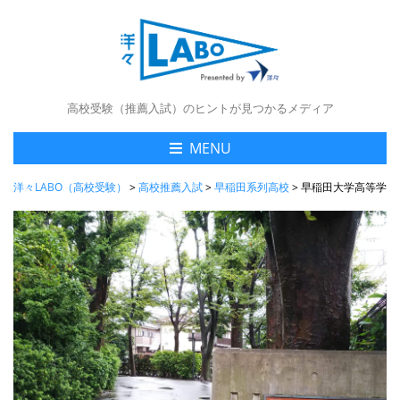
高校受験（推薦入試）のヒントが見つかるメディア
MENU
洋々LABO（高校受験）
>
高校推薦入試
>
早稲田系列高校
>
早稲田大学高等学院