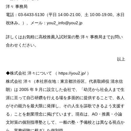
洋々 事務局
電話：03-6433-5130（平日 14:00-21:00、土 10:00-19:00。水日
祝休み。）、メール：you2_info@you2.jp
詳しくはお気軽に高校推薦入試対策の塾 洋々 事務局までお問い
合わせください。
以上
◆株式会社 洋々について （ https://you2.jp/ ）
株式会社 洋々（本社所在地：東京都渋谷区、代表取締役 清水信
朗）は 2005 年 9 月に設立した会社で、「幼児から社会人まで生
涯に亘って自己研鑽を行える場を多面的に提供することで、各人
がその能力を最大限に発揮し、その人生を謳歌できるよう支援す
る」ことを創業理念に掲げています。現在は、AO・推薦・小論
文対策の個別指導塾として、一般の塾・予備校とは異なる視点か
ら、実務経験に根ざした個別指