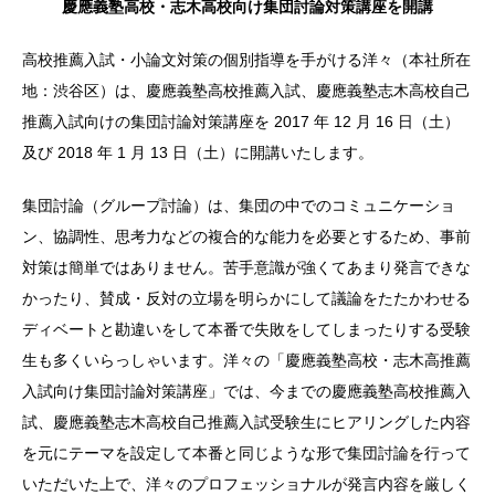
慶應義塾高校・志木高校向け集団討論対策講座を開講
高校推薦入試・小論文対策の個別指導を手がける洋々（本社所在
地：渋谷区）は、慶應義塾高校推薦入試、慶應義塾志木高校自己
推薦入試向けの集団討論対策講座を 2017 年 12 月 16 日（土）
及び 2018 年 1 月 13 日（土）に開講いたします。
集団討論（グループ討論）は、集団の中でのコミュニケーショ
ン、協調性、思考力などの複合的な能力を必要とするため、事前
対策は簡単ではありません。苦手意識が強くてあまり発言できな
かったり、賛成・反対の立場を明らかにして議論をたたかわせる
ディベートと勘違いをして本番で失敗をしてしまったりする受験
生も多くいらっしゃいます。洋々の「慶應義塾高校・志木高推薦
入試向け集団討論対策講座」では、今までの慶應義塾高校推薦入
試、慶應義塾志木高校自己推薦入試受験生にヒアリングした内容
を元にテーマを設定して本番と同じような形で集団討論を行って
いただいた上で、洋々のプロフェッショナルが発言内容を厳しく