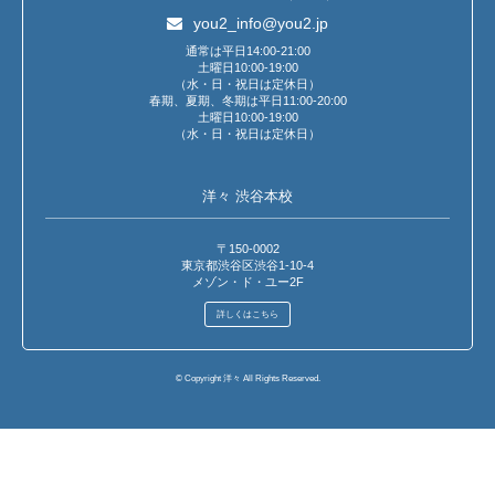
you2_info@you2.jp
通常は平日14:00-21:00
土曜日10:00-19:00
（水・日・祝日は定休日）
春期、夏期、冬期は平日11:00-20:00
土曜日10:00-19:00
（水・日・祝日は定休日）
洋々 渋谷本校
〒150-0002
東京都渋谷区渋谷1-10-4
メゾン・ド・ユー2F
詳しくはこちら
© Copyright 洋々 All Rights Reserved.