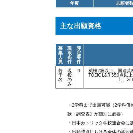
年度
志願者
主な出願資格
募
現
評
集
浪
定
人
条
要
員
件
件
若
現
4
英検2級以上、国連英検C級
干
役
TOEIC L&R 550点以
名
の
上、GT
み
・2学科まで出願可能（2学科併
状・調査表】が個別に必要）
・日本カトリック学校連合会に
・出願時点における全体の学習成