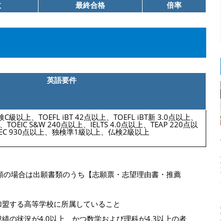
数
最終合格
倍率
英語要件
以上、TOEFL iBT 42点以上、TOEFL iBT新 3.0点以上、
上、TOEIC S&W 240点以上、IELTS 4.0点以上、TEAP 220点以
EC 930点以上、独検準1級以上、仏検2級以上
願の場合は出願書類のうち【志願票・志望理由書・推薦
加盟する高等学校に所属していること
績の状況が4.0以上、かつ数学および理科が4.3以上の者