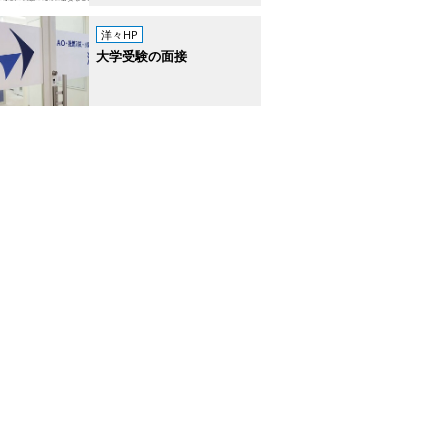
洋々HP
大学受験の面接