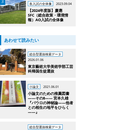
各入試の全体像
2023.09.04
【2024年度版】慶應
SFC（総合政策・環境情
報）AO入試の全体像
あわせて読みたい
総合型選抜検索データ
2026.01.06
東京藝術大学美術学部工芸
科帰国生徒選抜
小論文
2021.06.01
小論文のための推薦図書
――その8―― 宮本久雄
『パウロの神秘論――他者
との相生の地平をひらく
――』
総合型選抜検索データ