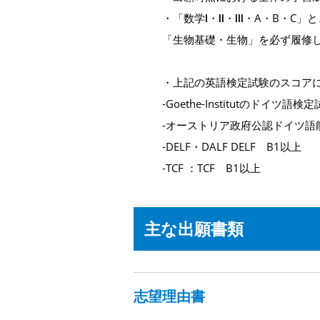
・「数学Ⅰ・Ⅱ・Ⅲ・A・B・C
「生物基礎・生物」を必ず履修
・上記の英語検定試験のスコア
-Goethe-Institutのドイツ語
-オーストリア政府公認ドイツ語
-DELF・DALF DELF B1以上
-TCF ：TCF B1以上
主な出願書類
志望理由書