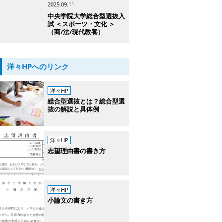
2025.09.11
中央学院大学総合型選抜入
試 ＜スポーツ・文化 ＞
（商/法/現代教養）
洋々HPへのリンク
洋々HP
総合型選抜とは？総合型選
抜の解説と具体例
洋々HP
志望理由書の書き方
洋々HP
小論文の書き方