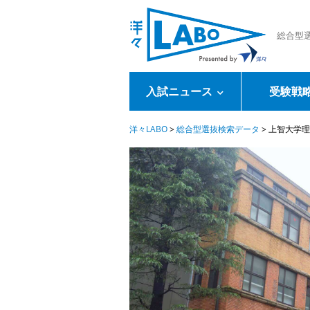
総合型
入試ニュース
受験戦
洋々LABO
>
総合型選抜検索データ
>
上智大学理