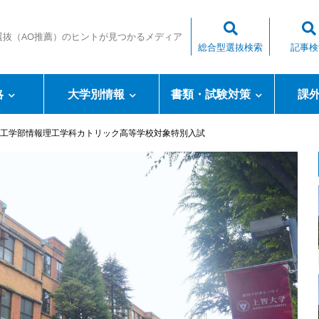
選抜（AO推薦）のヒントが見つかるメディア
総合型選抜検索
記事検
略
大学別情報
書類・試験対策
課
工学部情報理工学科カトリック高等学校対象特別入試