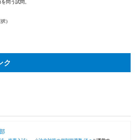
力を問う試問。
選択）
ンク
集部