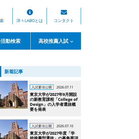
索
洋々LABOとは
コンタクト
外活動検索
高校推薦入試
新着記事
入試要項公開
2026.07.11
東京大学が2027年9月開設
の新教育課程「College of
Design」の入学者選抜概
要を発表
入試要項公開
2026.07.10
東京大学が2027年度「学
校推薦型選抜」の募集要項