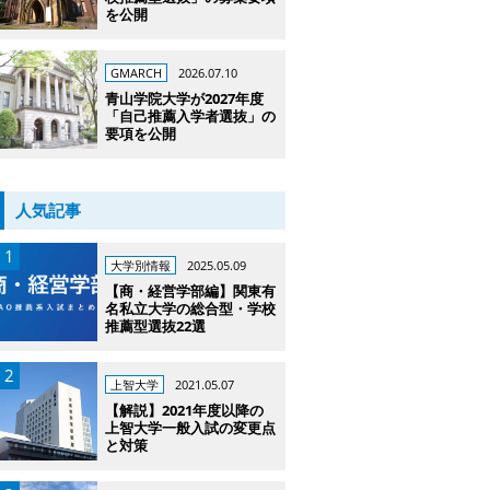
を公開
GMARCH
2026.07.10
青山学院大学が2027年度
「自己推薦入学者選抜」の
要項を公開
人気記事
大学別情報
2025.05.09
【商・経営学部編】関東有
名私立大学の総合型・学校
推薦型選抜22選
上智大学
2021.05.07
【解説】2021年度以降の
上智大学一般入試の変更点
と対策