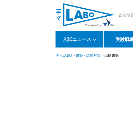
総合型
入試ニュース
受験戦
洋々LABO
>
書類・試験対策
>
出願書類