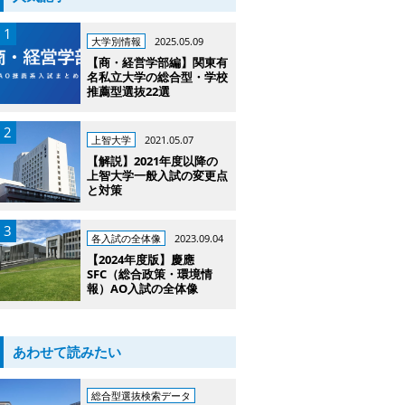
大学別情報
2025.05.09
【商・経営学部編】関東有
名私立大学の総合型・学校
推薦型選抜22選
上智大学
2021.05.07
【解説】2021年度以降の
上智大学一般入試の変更点
と対策
各入試の全体像
2023.09.04
【2024年度版】慶應
SFC（総合政策・環境情
報）AO入試の全体像
あわせて読みたい
総合型選抜検索データ