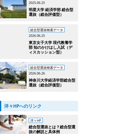
2025.06.25
明星大学 経済学部 総合型
選抜（総合評価型）
総合型選抜検索データ
2026.06.25
東京女子大学 現代教養学
部 知のかけはし入試（デ
ィスカッション型）
総合型選抜検索データ
2026.06.26
神奈川大学経済学部総合型
選抜（総合評価型）
洋々HPへのリンク
洋々HP
総合型選抜とは？総合型選
抜の解説と具体例