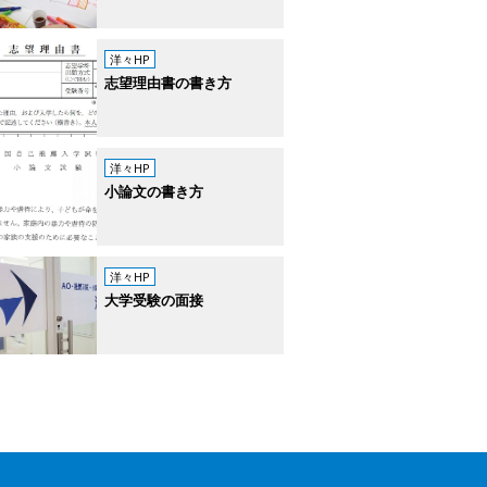
洋々HP
志望理由書の書き方
洋々HP
小論文の書き方
洋々HP
大学受験の面接