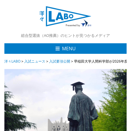
総合型選抜（AO推薦）のヒントが見つかるメディア
MENU
洋々LABO
>
入試ニュース
>
入試要項公開
>
早稲田大学人間科学部が2026年度「