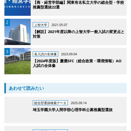
【商・経営学部編】関東有名私立大学の総合型・学校
推薦型選抜22選
上智大学
2021.05.07
【解説】2021年度以降の上智大学一般入試の変更点と
対策
各入試の全体像
2023.09.04
【2024年度版】慶應SFC（総合政策・環境情報）AO
入試の全体像
あわせて読みたい
総合型選抜検索データ
2025.09.14
埼玉学園大学人間学部心理学科公募推薦型選抜