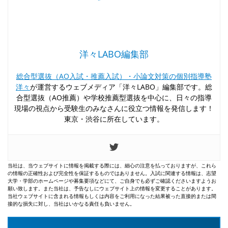
洋々LABO編集部
総合型選抜（AO入試・推薦入試）・小論文対策の個別指導塾
洋々
が運営するウェブメディア「洋々LABO」編集部です。総
合型選抜（AO推薦）や学校推薦型選抜を中心に、日々の指導
現場の視点から受験生のみなさんに役立つ情報を発信します！
東京・渋谷に所在しています。
当社は、当ウェブサイトに情報を掲載する際には、細心の注意を払っておりますが、これら
の情報の正確性および完全性を保証するものではありません。入試に関連する情報は、志望
大学・学部のホームページや募集要項などにて、ご自身でも必ずご確認くださいますようお
願い致します。また当社は、予告なしにウェブサイト上の情報を変更することがあります。
当社ウェブサイトに含まれる情報もしくは内容をご利用になった結果被った直接的または間
接的な損失に対し、当社はいかなる責任も負いません。