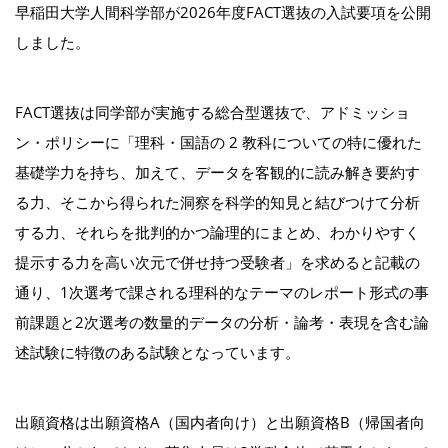
早稲田大学人間科学部が2026年度FACT選抜の入試要項を公開
しました。
FACT選抜は同学部が実施する総合型選抜で、アドミッショ
ン・ポリシーに「理科・国語の 2 教科についての特に優れた
基礎学力を持ち、加えて、データを客観的に読み解き要約す
る力、そこから得られた洞察を科学的知見と結びつけて分析
する力、それらを批判的かつ論理的にまとめ、わかりやすく
提示する力を高い次元で併せ持つ受験者」を求めると記載の
通り、1次選考で課される理科的なテーマのレポート形式の事
前課題と2次選考の数量的データの分析・論考・表現を含む論
述試験に特徴のある試験となっています。
出願資格は出願資格A（国内者向け）と出願資格B（帰国者向