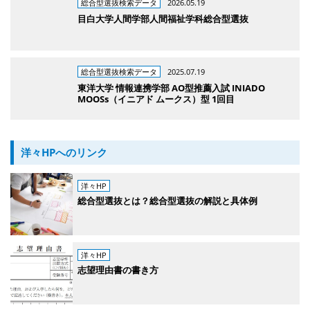
総合型選抜検索データ
2026.05.19
目白大学人間学部人間福祉学科総合型選抜
総合型選抜検索データ
2025.07.19
東洋大学 情報連携学部 AO型推薦入試 INIADO
MOOSs（イニアド ムークス）型 1回目
洋々HPへのリンク
洋々HP
総合型選抜とは？総合型選抜の解説と具体例
洋々HP
志望理由書の書き方