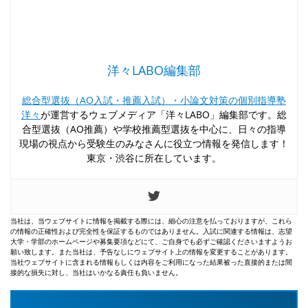
洋々LABO編集部
総合型選抜（AO入試・推薦入試）・小論文対策の個別指導塾
洋々
が運営するウェブメディア「洋々LABO」編集部です。総
合型選抜（AO推薦）や学校推薦型選抜を中心に、日々の指導
現場の視点から受験生のみなさんに役立つ情報を発信します！
東京・渋谷に所在しています。
当社は、当ウェブサイトに情報を掲載する際には、細心の注意を払っておりますが、これら
の情報の正確性および完全性を保証するものではありません。入試に関連する情報は、志望
大学・学部のホームページや募集要項などにて、ご自身でも必ずご確認くださいますようお
願い致します。また当社は、予告なしにウェブサイト上の情報を変更することがあります。
当社ウェブサイトに含まれる情報もしくは内容をご利用になった結果被った直接的または間
接的な損失に対し、当社はいかなる責任も負いません。