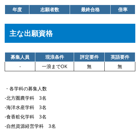
年度
志願者数
最終合格
倍率
主な出願資格
募集人員
現浪条件
評定要件
英語要件
-
一浪までOK
無
無
・各学科の募集人数
-北方圏農学科 3名
-海洋水産学科 3名
-食香粧化学科 3名
-自然資源経営学科 3名