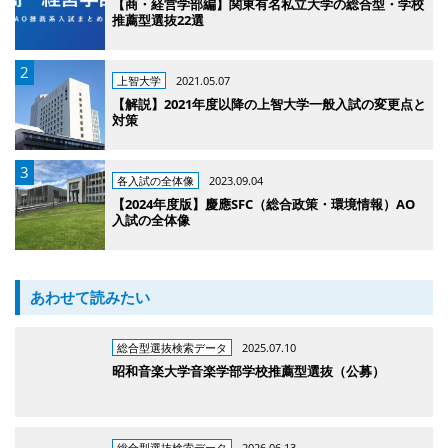
【商・経営学部編】関東有名私立大学の総合型・学校
推薦型選抜22選
上智大学
2021.05.07
【解説】2021年度以降の上智大学一般入試の変更点と
対策
各入試の全体像
2023.09.04
【2024年度版】慶應SFC（総合政策・環境情報）AO
入試の全体像
あわせて読みたい
総合型選抜検索データ
2025.07.10
昭和音楽大学音楽学部学校推薦型選抜（公募）
総合型選抜検索データ
2026.06.13