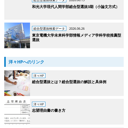
和光大学現代人間学部総合型選抜3期（小論文方式）
総合型選抜検索データ
2026.06.26
東京電機大学未来科学部情報メディア学科学校推薦型
選抜
洋々HPへのリンク
洋々HP
総合型選抜とは？総合型選抜の解説と具体例
洋々HP
志望理由書の書き方