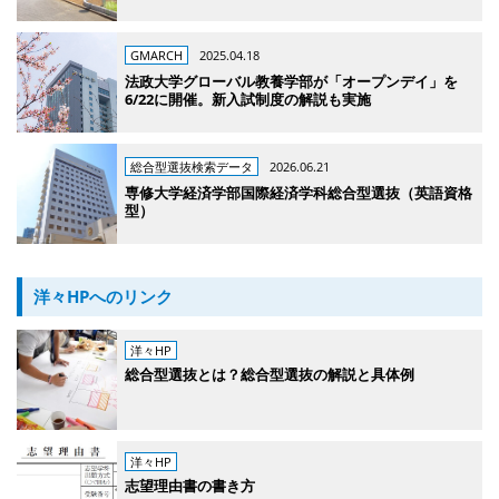
GMARCH
2025.04.18
法政大学グローバル教養学部が「オープンデイ」を
6/22に開催。新入試制度の解説も実施
総合型選抜検索データ
2026.06.21
専修大学経済学部国際経済学科総合型選抜（英語資格
型）
洋々HPへのリンク
洋々HP
総合型選抜とは？総合型選抜の解説と具体例
洋々HP
志望理由書の書き方