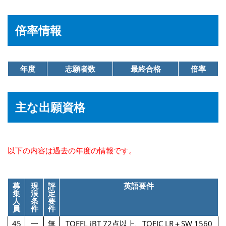
倍率情報
年度
志願者数
最終合格
倍率
主な出願資格
以下の内容は過去の年度の情報です。
募
現
評
英語要件
集
浪
定
人
条
要
員
件
件
45
一
無
TOEFL iBT 72点以上、TOEIC LR＋SW 1560