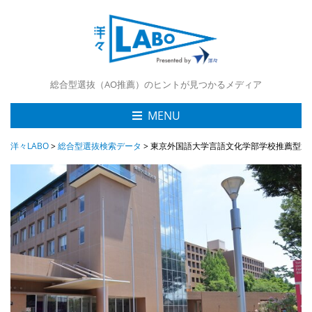
総合型選抜（AO推薦）のヒントが見つかるメディア
MENU
洋々LABO
>
総合型選抜検索データ
>
東京外国語大学言語文化学部学校推薦型選