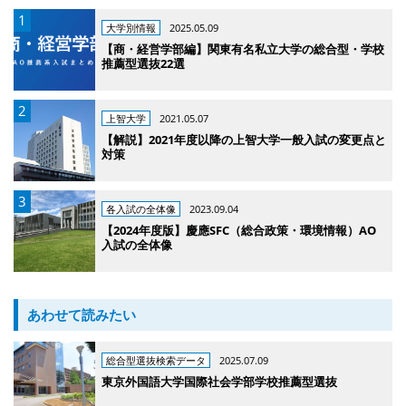
大学別情報
2025.05.09
【商・経営学部編】関東有名私立大学の総合型・学校
推薦型選抜22選
上智大学
2021.05.07
【解説】2021年度以降の上智大学一般入試の変更点と
対策
各入試の全体像
2023.09.04
【2024年度版】慶應SFC（総合政策・環境情報）AO
入試の全体像
あわせて読みたい
総合型選抜検索データ
2025.07.09
東京外国語大学国際社会学部学校推薦型選抜