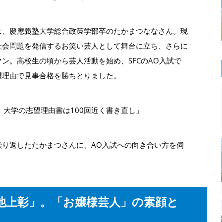
は、慶應義塾大学総合政策学部卒のたかまつななさん。現
社会問題を発信するお笑い芸人として舞台に立ち、さらに
ン。高校生の頃から芸人活動を始め、SFCのAO入試で
望理由で見事合格を勝ちとりました。
。大学の志望理由書は100回近く書き直し」
繰り返したたかまつさんに、AO入試への向き合い方を伺
池上彰」。「お嬢様芸人」の素顔と