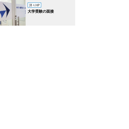
洋々HP
大学受験の面接