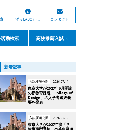
索
洋々LABOとは
コンタクト
外活動検索
高校推薦入試
新着記事
入試要項公開
2026.07.11
東京大学が2027年9月開設
の新教育課程「College of
Design」の入学者選抜概
要を発表
入試要項公開
2026.07.10
東京大学が2027年度「学
校推薦型選抜」の募集要項