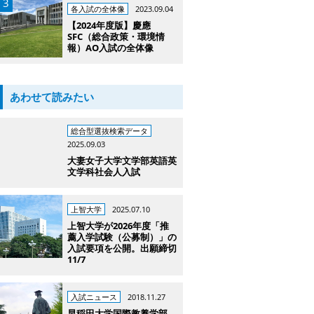
各入試の全体像
2023.09.04
【2024年度版】慶應
SFC（総合政策・環境情
報）AO入試の全体像
あわせて読みたい
総合型選抜検索データ
2025.09.03
大妻女子大学文学部英語英
文学科社会人入試
上智大学
2025.07.10
上智大学が2026年度「推
薦入学試験（公募制）」の
入試要項を公開。出願締切
11/7
入試ニュース
2018.11.27
早稲田大学国際教養学部