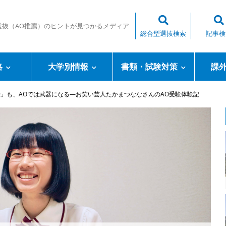
選抜（AO推薦）のヒントが見つかるメディア
総合型選抜検索
記事検
略
大学別情報
書類・試験対策
課
」も、AOでは武器になる―お笑い芸人たかまつななさんのAO受験体験記