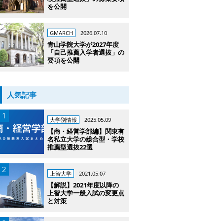
を公開
GMARCH
2026.07.10
青山学院大学が2027年度
「自己推薦入学者選抜」の
要項を公開
人気記事
大学別情報
2025.05.09
【商・経営学部編】関東有
名私立大学の総合型・学校
推薦型選抜22選
上智大学
2021.05.07
【解説】2021年度以降の
上智大学一般入試の変更点
と対策