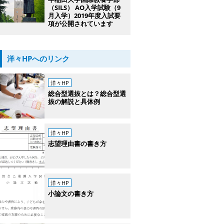
（SILS） AO入学試験（9
月入学）2019年度入試要
項が公開されています
洋々HPへのリンク
洋々HP
総合型選抜とは？総合型選
抜の解説と具体例
洋々HP
志望理由書の書き方
洋々HP
小論文の書き方