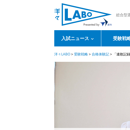
総合型
入試ニュース
受験戦
洋々LABO
>
受験戦略
>
合格体験記
>
「連敗記録