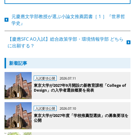
元慶應文学部教授が選ぶ小論文推薦図書［ 1 ］『世界哲
学史』
【慶應SFC AO入試】総合政策学部・環境情報学部 どちら
に出願する？
新着記事
入試要項公開
2026.07.11
東京大学が2027年9月開設の新教育課程「College of
Design」の入学者選抜概要を発表
入試要項公開
2026.07.10
東京大学が2027年度「学校推薦型選抜」の募集要項を
公開