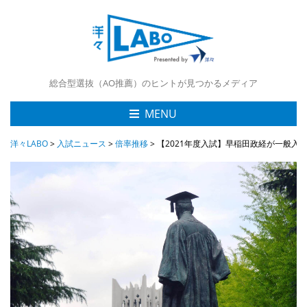
総合型選抜（AO推薦）のヒントが見つかるメディア
MENU
洋々LABO
>
入試ニュース
>
倍率推移
>
【2021年度入試】早稲田政経が一般入