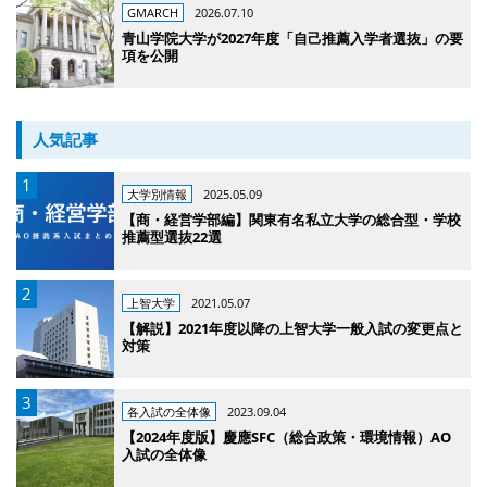
GMARCH
2026.07.10
青山学院大学が2027年度「自己推薦入学者選抜」の要
項を公開
人気記事
大学別情報
2025.05.09
【商・経営学部編】関東有名私立大学の総合型・学校
推薦型選抜22選
上智大学
2021.05.07
【解説】2021年度以降の上智大学一般入試の変更点と
対策
各入試の全体像
2023.09.04
【2024年度版】慶應SFC（総合政策・環境情報）AO
入試の全体像