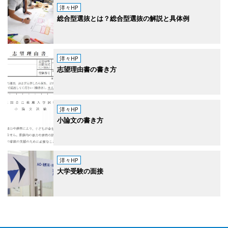
洋々HP
総合型選抜とは？総合型選抜の解説と具体例
洋々HP
志望理由書の書き方
洋々HP
小論文の書き方
洋々HP
大学受験の面接