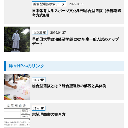
総合型選抜検索データ
2025.08.11
日本体育大学スポーツ文化学部総合型選抜（学部別選
考方式Ⅱ期）
入試改革
2019.04.27
早稲田大学政治経済学部 2021年度一般入試のアップ
デート
洋々HPへのリンク
洋々HP
総合型選抜とは？総合型選抜の解説と具体例
洋々HP
志望理由書の書き方