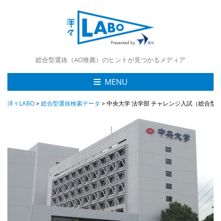
総合型選抜（AO推薦）のヒントが見つかるメディア
MENU
洋々LABO
>
総合型選抜検索データ
>
中央大学 法学部 チャレンジ入試（総合型