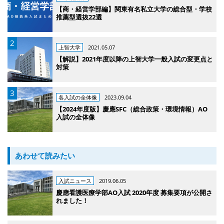
【商・経営学部編】関東有名私立大学の総合型・学校
推薦型選抜22選
上智大学
2021.05.07
【解説】2021年度以降の上智大学一般入試の変更点と
対策
各入試の全体像
2023.09.04
【2024年度版】慶應SFC（総合政策・環境情報）AO
入試の全体像
あわせて読みたい
入試ニュース
2019.06.05
慶應看護医療学部AO入試 2020年度 募集要項が公開さ
れました！