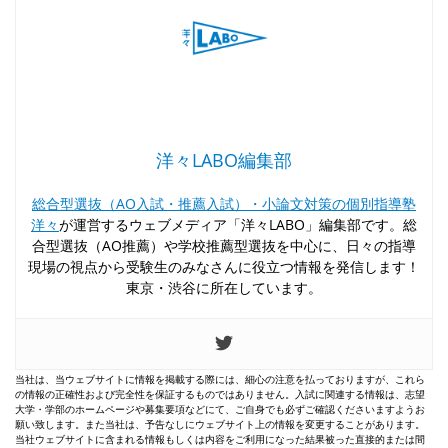
洋々LABO編集部
総合型選抜（AO入試・推薦入試）・小論文対策の個別指導塾
洋々
が運営するウェブメディア「洋々LABO」編集部です。総
合型選抜（AO推薦）や学校推薦型選抜を中心に、日々の指導
現場の視点から受験生のみなさんに役立つ情報を発信します！
東京・渋谷に所在しています。
当社は、当ウェブサイトに情報を掲載する際には、細心の注意を払っておりますが、これら
の情報の正確性および完全性を保証するものではありません。入試に関連する情報は、志望
大学・学部のホームページや募集要項などにて、ご自身でも必ずご確認くださいますようお
願い致します。また当社は、予告なしにウェブサイト上の情報を変更することがあります。
当社ウェブサイトに含まれる情報もしくは内容をご利用になった結果被った直接的または間