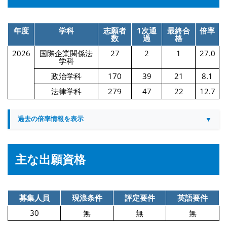
年度
学科
志願者
1次通
最終合
倍率
数
過
格
2026
国際企業関係法
27
2
1
27.0
学科
政治学科
170
39
21
8.1
法律学科
279
47
22
12.7
過去の倍率情報を表示
主な出願資格
募集人員
現浪条件
評定要件
英語要件
30
無
無
無