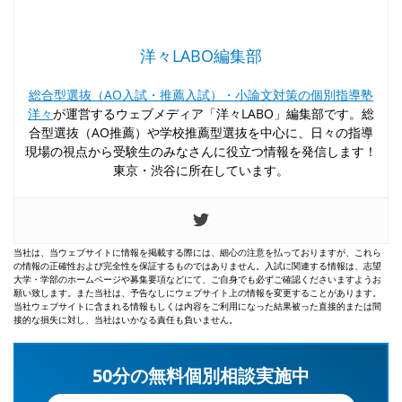
洋々LABO編集部
総合型選抜（AO入試・推薦入試）・小論文対策の個別指導塾
洋々
が運営するウェブメディア「洋々LABO」編集部です。総
合型選抜（AO推薦）や学校推薦型選抜を中心に、日々の指導
現場の視点から受験生のみなさんに役立つ情報を発信します！
東京・渋谷に所在しています。
当社は、当ウェブサイトに情報を掲載する際には、細心の注意を払っておりますが、これら
の情報の正確性および完全性を保証するものではありません。入試に関連する情報は、志望
大学・学部のホームページや募集要項などにて、ご自身でも必ずご確認くださいますようお
願い致します。また当社は、予告なしにウェブサイト上の情報を変更することがあります。
当社ウェブサイトに含まれる情報もしくは内容をご利用になった結果被った直接的または間
接的な損失に対し、当社はいかなる責任も負いません。
50分の無料個別相談実施中