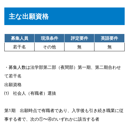
主な出願資格
募集人員
現浪条件
評定要件
英語要件
若干名
その他
無
無
・募集人数は法学部第二部（夜間部）第一期、第二期合わせ
て若干名
出願資格
⑴ 社会人（有職者）選抜
第1期 出願時点で有職者であり、入学後も引き続き職業に従
事する者で、次の①〜④のいずれかに該当する者