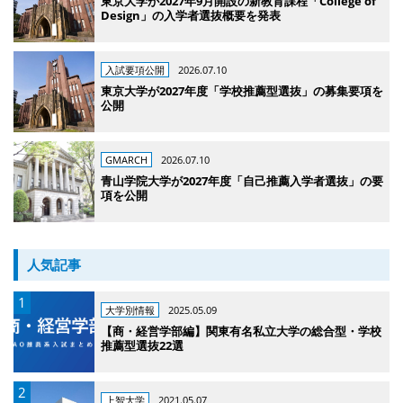
東京大学が2027年9月開設の新教育課程「College of
Design」の入学者選抜概要を発表
入試要項公開
2026.07.10
東京大学が2027年度「学校推薦型選抜」の募集要項を
公開
GMARCH
2026.07.10
青山学院大学が2027年度「自己推薦入学者選抜」の要
項を公開
人気記事
大学別情報
2025.05.09
【商・経営学部編】関東有名私立大学の総合型・学校
推薦型選抜22選
上智大学
2021.05.07