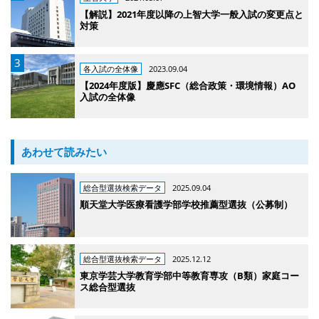
【解説】2021年度以降の上智大学一般入試の変更点と
対策
各入試の全体像
2023.09.04
【2024年度版】慶應SFC（総合政策・環境情報）AO
入試の全体像
あわせて読みたい
総合型選抜検索データ
2025.09.04
順天堂大学医療看護学部学校推薦型選抜（公募制）
総合型選抜検索データ
2025.12.12
東京学芸大学教育学部中等教育専攻（B類）家庭コー
ス総合型選抜