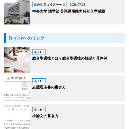
総合型選抜検索データ
2026.07.28
中央大学 法学部 英語運用能力特別入学試験
洋々HPへのリンク
洋々HP
総合型選抜とは？総合型選抜の解説と具体例
洋々HP
志望理由書の書き方
洋々HP
小論文の書き方