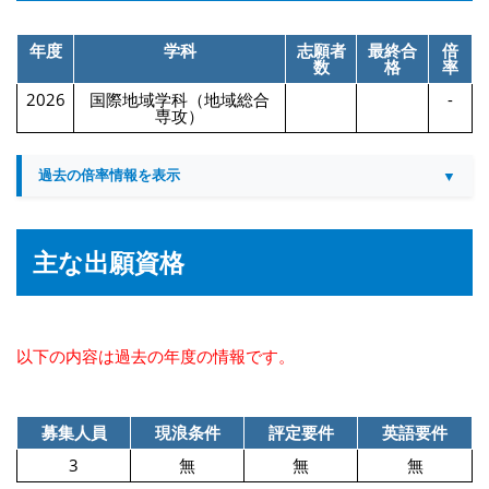
年度
学科
志願者
最終合
倍
数
格
率
2026
国際地域学科（地域総合
-
専攻）
過去の倍率情報を表示
主な出願資格
以下の内容は過去の年度の情報です。
募集人員
現浪条件
評定要件
英語要件
3
無
無
無