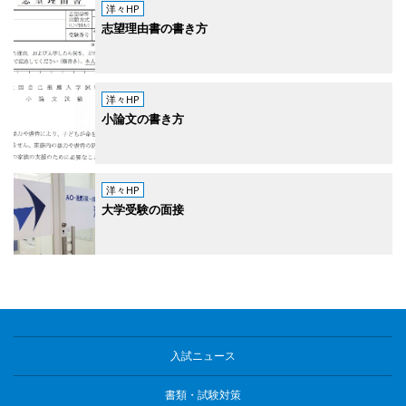
洋々HP
志望理由書の書き方
洋々HP
小論文の書き方
洋々HP
大学受験の面接
入試ニュース
書類・試験対策