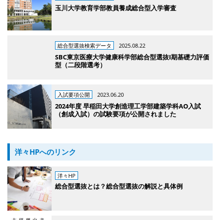
玉川大学教育学部教員養成総合型入学審査
総合型選抜検索データ
2025.08.22
SBC東京医療大学健康科学部総合型選抜I期基礎力評価
型（二段階選考）
入試要項公開
2023.06.20
2024年度 早稲田大学創造理工学部建築学科AO入試
（創成入試）の試験要項が公開されました
洋々HPへのリンク
洋々HP
総合型選抜とは？総合型選抜の解説と具体例