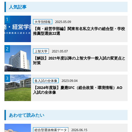
人気記事
大学別情報
2025.05.09
【商・経営学部編】関東有名私立大学の総合型・学校
推薦型選抜22選
上智大学
2021.05.07
【解説】2021年度以降の上智大学一般入試の変更点と
対策
各入試の全体像
2023.09.04
【2024年度版】慶應SFC（総合政策・環境情報）AO
入試の全体像
あわせて読みたい
総合型選抜検索データ
2026.06.15