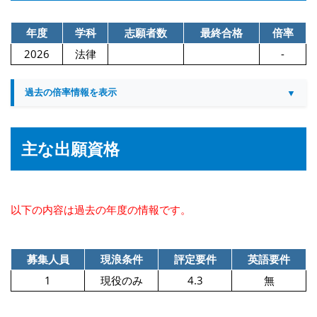
年度
学科
志願者数
最終合格
倍率
2026
法律
-
過去の倍率情報を表示
主な出願資格
以下の内容は過去の年度の情報です。
募集人員
現浪条件
評定要件
英語要件
1
現役のみ
4.3
無