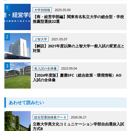
大学別情報
2025.05.09
【商・経営学部編】関東有名私立大学の総合型・学校
推薦型選抜22選
上智大学
2021.05.07
【解説】2021年度以降の上智大学一般入試の変更点と
対策
各入試の全体像
2023.09.04
【2024年度版】慶應SFC（総合政策・環境情報）AO
入試の全体像
あわせて読みたい
総合型選抜検索データ
2026.06.21
立教大学異文化コミュニケーション学部自由選抜入試
方式B