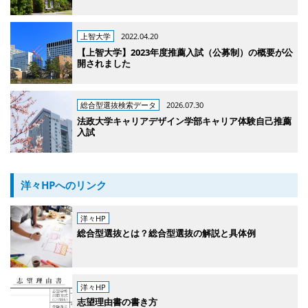
上智大学
2022.04.20
【上智大学】2023年度推薦入試（公募制）の概要が公
開されました
総合型選抜検索データ
2026.07.30
法政大学キャリアデザイン学部キャリア体験自己推薦
入試
洋々HPへのリンク
洋々HP
総合型選抜とは？総合型選抜の解説と具体例
洋々HP
志望理由書の書き方