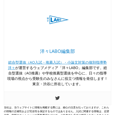
洋々LABO編集部
総合型選抜（AO入試・推薦入試）・小論文対策の個別指導塾
洋々
が運営するウェブメディア「洋々LABO」編集部です。総
合型選抜（AO推薦）や学校推薦型選抜を中心に、日々の指導
現場の視点から受験生のみなさんに役立つ情報を発信します！
東京・渋谷に所在しています。
当社は、当ウェブサイトに情報を掲載する際には、細心の注意を払っておりますが、これら
の情報の正確性および完全性を保証するものではありません。入試に関連する情報は、志望
大学・学部のホームページや募集要項などにて、ご自身でも必ずご確認くださいますようお