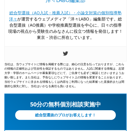
洋々LABO編集部
総合型選抜（AO入試・推薦入試）・小論文対策の個別指導塾
洋々
が運営するウェブメディア「洋々LABO」編集部です。総
合型選抜（AO推薦）や学校推薦型選抜を中心に、日々の指導
現場の視点から受験生のみなさんに役立つ情報を発信します！
東京・渋谷に所在しています。
当社は、当ウェブサイトに情報を掲載する際には、細心の注意を払っておりますが、これら
の情報の正確性および完全性を保証するものではありません。入試に関連する情報は、志望
大学・学部のホームページや募集要項などにて、ご自身でも必ずご確認くださいますようお
願い致します。また当社は、予告なしにウェブサイト上の情報を変更することがあります。
当社ウェブサイトに含まれる情報もしくは内容をご利用になった結果被った直接的または間
接的な損失に対し、当社はいかなる責任も負いません。
50分の無料個別相談実施中
総合型選抜のプロがお答えします！