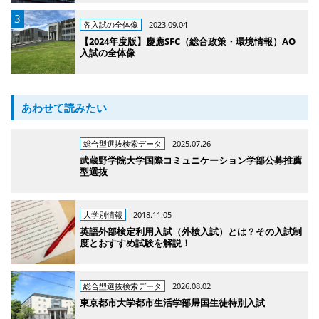
各入試の全体像
2023.09.04
【2024年度版】慶應SFC（総合政策・環境情報）AO
入試の全体像
あわせて読みたい
総合型選抜検索データ
2025.07.26
武蔵野学院大学国際コミュニケーション学部公募推薦
型選抜
大学別情報
2018.11.05
英語外部検定利用入試（外検入試）とは？その入試制
度とおすすめ試験を解説！
総合型選抜検索データ
2026.08.02
東京都市大学都市生活学部帰国生徒特別入試