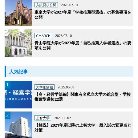
入試要項公開
2026.07.10
東京大学が2027年度「学校推薦型選抜」の募集要項を
公開
GMARCH
2026.07.10
青山学院大学が2027年度「自己推薦入学者選抜」の要
項を公開
人気記事
大学別情報
2025.05.09
【商・経営学部編】関東有名私立大学の総合型・学校
推薦型選抜22選
上智大学
2021.05.07
【解説】2021年度以降の上智大学一般入試の変更点と
対策