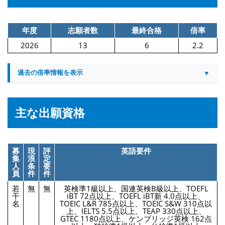
年度
志願者数
最終合格
倍率
2026
13
6
2.2
過去の倍率情報を表示
主な出願資格
募
現
評
英語要件
集
浪
定
人
条
要
員
件
件
若
無
無
英検準1級以上、国連英検B級以上、TOEFL
干
iBT 72点以上、TOEFL iBT新 4.0点以上、
名
TOEIC L&R 785点以上、TOEIC S&W 310点以
上、IELTS 5.5点以上、TEAP 330点以上、
GTEC 1180点以上、ケンブリッジ英検 162点