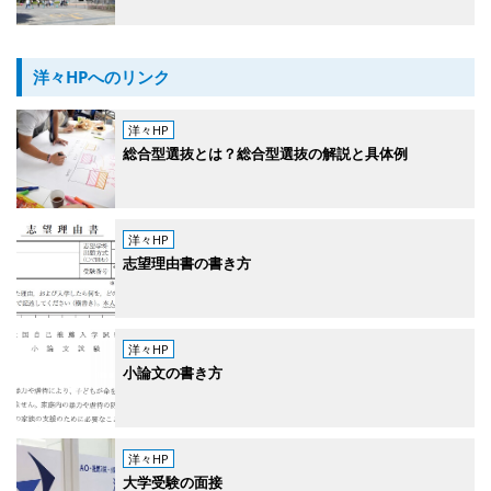
洋々HPへのリンク
洋々HP
総合型選抜とは？総合型選抜の解説と具体例
洋々HP
志望理由書の書き方
洋々HP
小論文の書き方
洋々HP
大学受験の面接