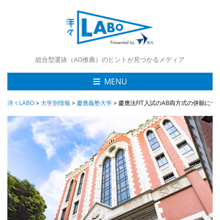
総合型選抜（AO推薦）のヒントが見つかるメディア
MENU
洋々LABO
>
大学別情報
>
慶應義塾大学
>
慶應法FIT入試のAB両方式の併願につ