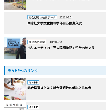
総合型選抜検索データ
2026.06.01
同志社大学文化情報学部自己推薦入試
慶應義塾大学
2019.02.18
ホリエッティの「三大陸周遊記」哲学の始まり
洋々HPへのリンク
洋々HP
総合型選抜とは？総合型選抜の解説と具体例
洋々HP