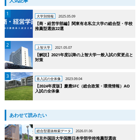
人気記事
大学別情報
2025.05.09
【商・経営学部編】関東有名私立大学の総合型・学校
推薦型選抜22選
上智大学
2021.05.07
【解説】2021年度以降の上智大学一般入試の変更点と
対策
各入試の全体像
2023.09.04
【2024年度版】慶應SFC（総合政策・環境情報）AO
入試の全体像
あわせて読みたい
総合型選抜検索データ
2026.01.06
東京外国語大学国際日本学部学校推薦型選抜