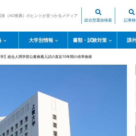
選抜（AO推薦）のヒントが見つかるメディア
総合型選抜検索
記事検
略
大学別情報
書類・試験対策
課
学】総合人間学部公募推薦入試の直近10年間の倍率推移