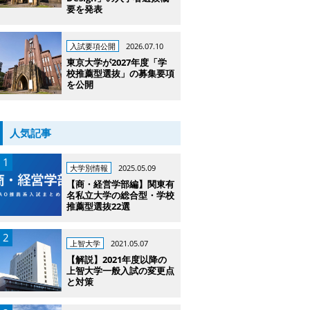
要を発表
入試要項公開
2026.07.10
東京大学が2027年度「学
校推薦型選抜」の募集要項
を公開
人気記事
大学別情報
2025.05.09
【商・経営学部編】関東有
名私立大学の総合型・学校
推薦型選抜22選
上智大学
2021.05.07
【解説】2021年度以降の
上智大学一般入試の変更点
と対策