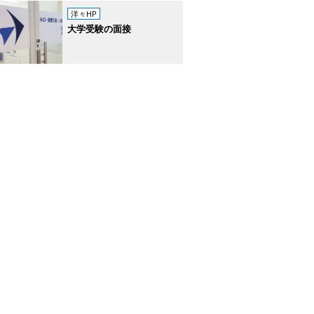
洋々HP
大学受験の面接