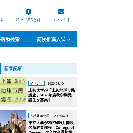
索
洋々LABOとは
コンタクト
外活動検索
高校推薦入試
新着記事
イベント
2026.08.10
上智大学が「上智地球市民
講座」2026年度秋学期受
講生を募集中
入試要項公開
2026.07.11
東京大学が2027年9月開設
の新教育課程「College of
Design」の入学者選抜概