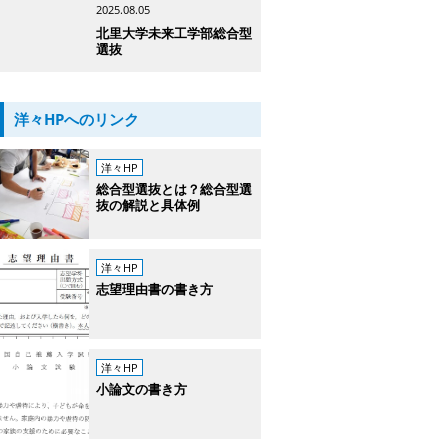
2025.08.05
北里大学未来工学部総合型
選抜
洋々HPへのリンク
洋々HP
総合型選抜とは？総合型選
抜の解説と具体例
洋々HP
志望理由書の書き方
洋々HP
小論文の書き方