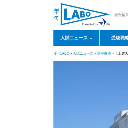
総合型
入試ニュース
受験戦
洋々LABO
>
入試ニュース
>
倍率推移
>
【上智大