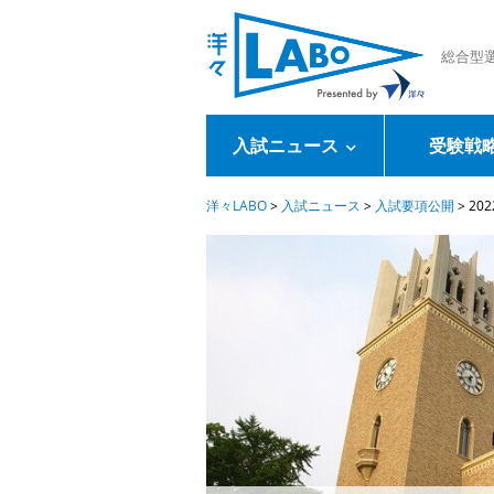
総合型
入試ニュース
受験戦
洋々LABO
>
入試ニュース
>
入試要項公開
>
20