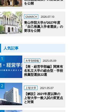
を公開
GMARCH
2026.07.10
青山学院大学が2027年度
「自己推薦入学者選抜」の
要項を公開
人気記事
大学別情報
2025.05.09
【商・経営学部編】関東有
名私立大学の総合型・学校
推薦型選抜22選
上智大学
2021.05.07
【解説】2021年度以降の
上智大学一般入試の変更点
と対策