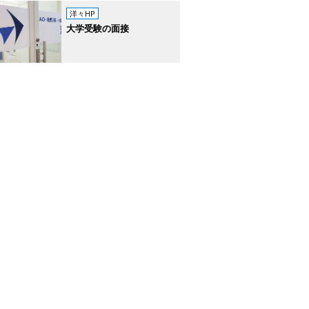
洋々HP
大学受験の面接