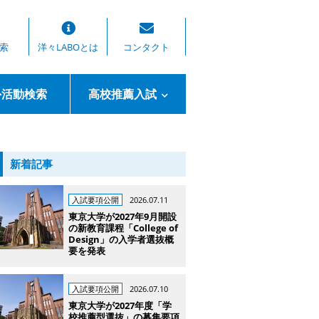
索
洋々LABOとは
コンタクト
外活動検索
高校推薦入試
新着記事
入試要項公開
2026.07.11
東京大学が2027年9月開設
の新教育課程「College of
Design」の入学者選抜概
要を発表
入試要項公開
2026.07.10
東京大学が2027年度「学
校推薦型選抜」の募集要項