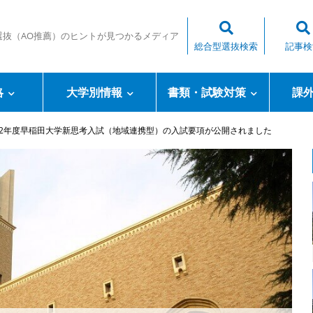
選抜（AO推薦）のヒントが見つかるメディア
総合型選抜検索
記事検
略
大学別情報
書類・試験対策
課
22年度早稲田大学新思考入試（地域連携型）の入試要項が公開されました