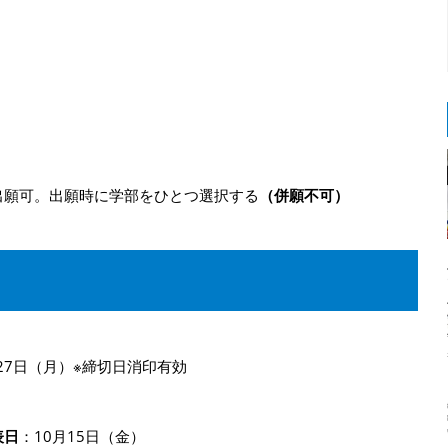
出願可。出願時に学部をひとつ選択する
（併願不可）
27日（月）※締切日消印有効
表日
：10月15日（金）