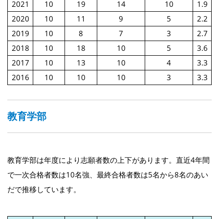
2021
10
19
14
10
1.9
2020
10
11
9
5
2.2
2019
10
8
7
3
2.7
2018
10
18
10
5
3.6
2017
10
13
10
4
3.3
2016
10
10
10
3
3.3
教育学部
教育学部は年度により志願者数の上下があります。直近4年間
で一次合格者数は10名強、最終合格者数は5名から8名のあい
だで推移しています。