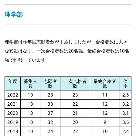
理学部
理学部は昨年度志願者数が下落しましたが、合格者数に大き
な変動はなく、一次合格者数は20名強、最終合格者数は10名
強で推移しています。
年度
募集人
志願者
一次合格者
最終合格者
倍
員
数
数
数
率
2022
10
28
23
11
2.5
2021
10
38
22
12
3.2
2020
10
37
21
12
3.1
2019
10
32
20
9
3.6
2018
10
24
22
10
2.4