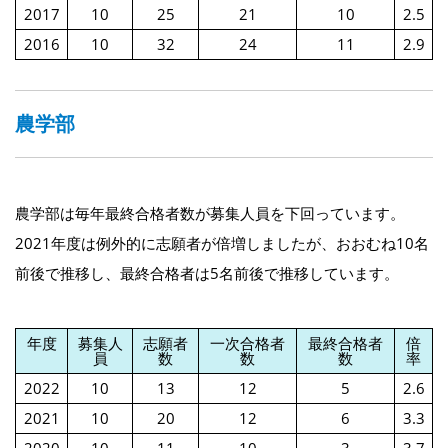
2017
10
25
21
10
2.5
2016
10
32
24
11
2.9
農学部
農学部は毎年最終合格者数が募集人員を下回っています。
2021年度は例外的に志願者が倍増しましたが、おおむね10名
前後で推移し、最終合格者は5名前後で推移しています。
年度
募集人
志願者
一次合格者
最終合格者
倍
員
数
数
数
率
2022
10
13
12
5
2.6
2021
10
20
12
6
3.3