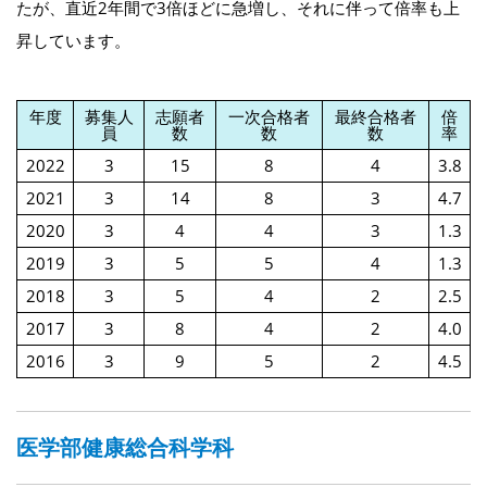
たが、直近2年間で3倍ほどに急増し、それに伴って倍率も上
昇しています。
年度
募集人
志願者
一次合格者
最終合格者
倍
員
数
数
数
率
2022
3
15
8
4
3.8
2021
3
14
8
3
4.7
2020
3
4
4
3
1.3
2019
3
5
5
4
1.3
2018
3
5
4
2
2.5
2017
3
8
4
2
4.0
2016
3
9
5
2
4.5
医学部健康総合科学科