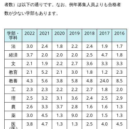
者数）は以下の通りです。なお、例年募集人員よりも合格者
数が少ない学部もあります。
学部・
2022
2021
2020
2019
2018
2017
2016
学科
法
3.0
2.4
1.8
2.2
2.4
1.9
1.7
経済
3.7
2.0
2.0
2.0
2.5
4.7
1.8
文
2.1
1.9
2.2
2.7
3.6
3.3
3.3
教育
2.1
5.2
2.1
3.0
1.8
1.2
2.3
教養
4.3
5.6
3.8
5.8
4.8
24.0
8.5
工
2.3
2.3
2.2
2.2
2.7
1.8
2.0
理
2.5
3.2
3.1
3.6
2.4
2.5
2.9
農
2.6
3.3
3.7
2.8
1.6
1.6
1.3
薬
3.0
4.5
1.3
9.0
2.0
1.5
1.3
医
3.8
4.7
1.3
1.3
2.5
4.0
4.5
（医）