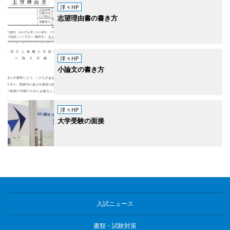
洋々HP
志望理由書の書き方
洋々HP
小論文の書き方
洋々HP
大学受験の面接
入試ニュース
書類・試験対策