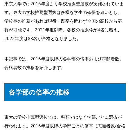
東京大学では2016年度より学校推薦型選抜が実施されていま
す。東大の学校推薦型選抜は多様な学生の確保を狙いとし、
学校長の推薦があれば現役・既卒を問わず全国の高校から応
募が可能です。2021年度以降、各校の推薦枠が4名に増え、
2022年度は88名が合格となりました。
本記事では、2016年度以降の各学部の倍率および志願者数、
合格者数の推移を紹介します。
各学部の倍率の推移
東大の学校推薦型選抜では、科類ではなく学部ごとに選抜が
行われます。2016年度以降の学部ごとの倍率（志願者数/合格