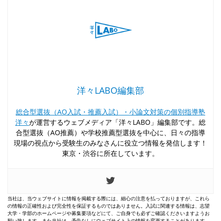
洋々LABO編集部
総合型選抜（AO入試・推薦入試）・小論文対策の個別指導塾
洋々
が運営するウェブメディア「洋々LABO」編集部です。総
合型選抜（AO推薦）や学校推薦型選抜を中心に、日々の指導
現場の視点から受験生のみなさんに役立つ情報を発信します！
東京・渋谷に所在しています。
当社は、当ウェブサイトに情報を掲載する際には、細心の注意を払っておりますが、これら
の情報の正確性および完全性を保証するものではありません。入試に関連する情報は、志望
大学・学部のホームページや募集要項などにて、ご自身でも必ずご確認くださいますようお
願い致します。また当社は、予告なしにウェブサイト上の情報を変更することがあります。