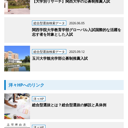
【大学別リサーチ】関西大学の公募制推薦入試
総合型選抜検索データ
2026.06.05
関西学院大学教育学部グローバル入試国際的な活躍を
志す者を対象とした入試
総合型選抜検索データ
2025.09.12
玉川大学観光学部公募制推薦入試
洋々HPへのリンク
洋々HP
総合型選抜とは？総合型選抜の解説と具体例
洋々HP