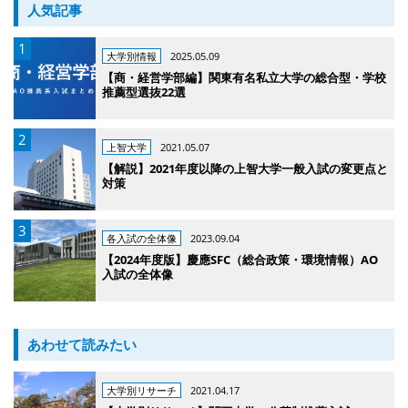
人気記事
大学別情報
2025.05.09
【商・経営学部編】関東有名私立大学の総合型・学校
推薦型選抜22選
上智大学
2021.05.07
【解説】2021年度以降の上智大学一般入試の変更点と
対策
各入試の全体像
2023.09.04
【2024年度版】慶應SFC（総合政策・環境情報）AO
入試の全体像
あわせて読みたい
大学別リサーチ
2021.04.17