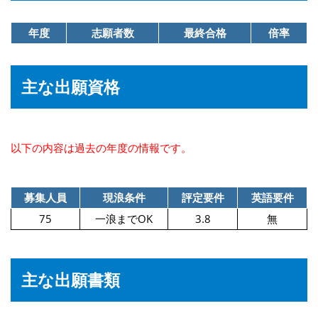
年度
志願者数
最終合格
倍率
主な出願資格
以下の内容は過去の年度の情報です。
募集人員
現浪条件
評定要件
英語要件
75
一浪までOK
3.8
無
主な出願書類