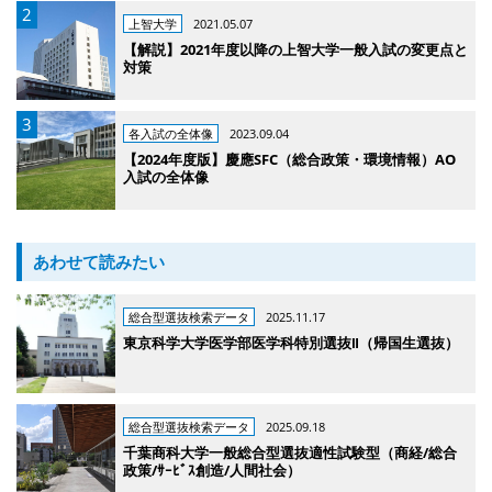
上智大学
2021.05.07
【解説】2021年度以降の上智大学一般入試の変更点と
対策
各入試の全体像
2023.09.04
【2024年度版】慶應SFC（総合政策・環境情報）AO
入試の全体像
あわせて読みたい
総合型選抜検索データ
2025.11.17
東京科学大学医学部医学科特別選抜Ⅱ（帰国生選抜）
総合型選抜検索データ
2025.09.18
千葉商科大学一般総合型選抜適性試験型（商経/総合
政策/ｻｰﾋﾞｽ創造/人間社会）