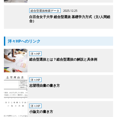
総合型選抜検索データ
2025.12.25
白百合女子大学 総合型選抜 基礎学力方式（文/人間総
合）
洋々HPへのリンク
洋々HP
総合型選抜とは？総合型選抜の解説と具体例
洋々HP
志望理由書の書き方
洋々HP
小論文の書き方