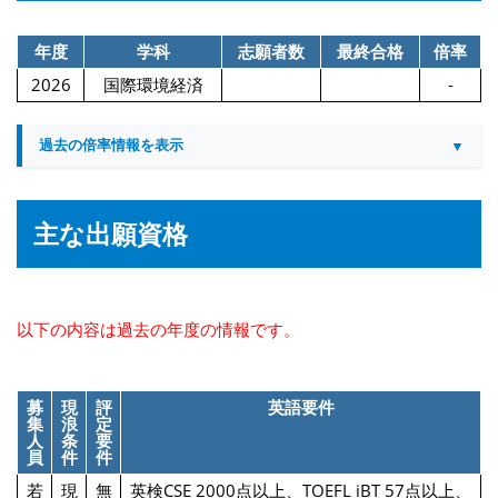
年度
学科
志願者数
最終合格
倍率
2026
国際環境経済
-
過去の倍率情報を表示
主な出願資格
以下の内容は過去の年度の情報です。
募
現
評
英語要件
集
浪
定
人
条
要
員
件
件
若
現
無
英検CSE 2000点以上、TOEFL iBT 57点以上、