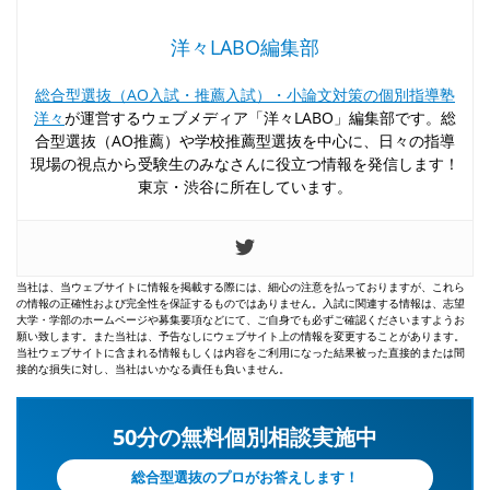
洋々LABO編集部
総合型選抜（AO入試・推薦入試）・小論文対策の個別指導塾
洋々
が運営するウェブメディア「洋々LABO」編集部です。総
合型選抜（AO推薦）や学校推薦型選抜を中心に、日々の指導
現場の視点から受験生のみなさんに役立つ情報を発信します！
東京・渋谷に所在しています。
当社は、当ウェブサイトに情報を掲載する際には、細心の注意を払っておりますが、これら
の情報の正確性および完全性を保証するものではありません。入試に関連する情報は、志望
大学・学部のホームページや募集要項などにて、ご自身でも必ずご確認くださいますようお
願い致します。また当社は、予告なしにウェブサイト上の情報を変更することがあります。
当社ウェブサイトに含まれる情報もしくは内容をご利用になった結果被った直接的または間
接的な損失に対し、当社はいかなる責任も負いません。
50分の無料個別相談実施中
総合型選抜のプロがお答えします！