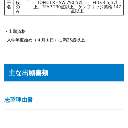
干
役
TOEIC LR＋SW 790点以上、IELTS 4.5点以
名
の
上、TEAP 230点以上、ケンブリッジ英検 147
み
点以上
・出願資格
- 入学年度始め（４月１日）に満25歳以上
主な出願書類
志望理由書