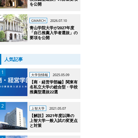
を公開
GMARCH
2026.07.10
青山学院大学が2027年度
「自己推薦入学者選抜」の
要項を公開
人気記事
大学別情報
2025.05.09
【商・経営学部編】関東有
名私立大学の総合型・学校
推薦型選抜22選
上智大学
2021.05.07
【解説】2021年度以降の
上智大学一般入試の変更点
と対策