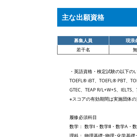
主な出願資格
募集人員
現浪
若干名
・英語資格・検定試験の以下の
TOEFL® iBT、TOEFL® PBT
GTEC、TEAP R/L+W+S、IE
※スコアの有効期間は実施団体の
履修必須科目
数学： 数学Ⅰ・数学Ⅱ・数学A・
理科： 物理基礎･物理･化学基礎