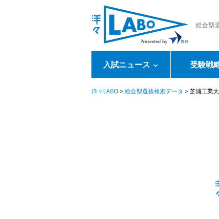
総合型
入試ニュース
受験戦
洋々LABO
>
総合型選抜検索データ
>
芝浦工業大学