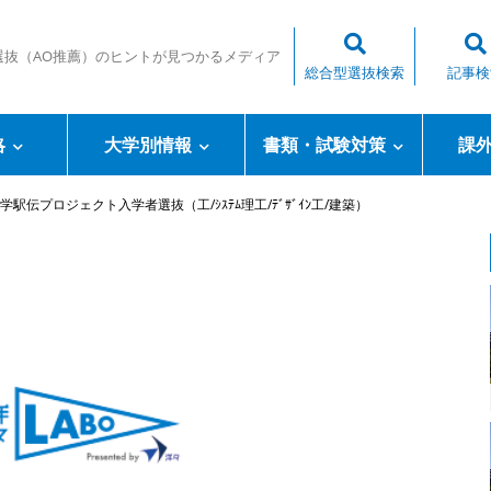
選抜（AO推薦）のヒントが見つかるメディア
総合型選抜検索
記事検
略
大学別情報
書類・試験対策
課
駅伝プロジェクト入学者選抜（工/ｼｽﾃﾑ理工/ﾃﾞｻﾞｲﾝ工/建築）