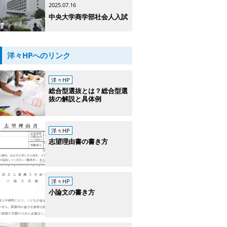
2025.07.16
中央大学商学部社会人入試
洋々HPへのリンク
洋々HP
総合型選抜とは？総合型選
抜の解説と具体例
洋々HP
志望理由書の書き方
洋々HP
小論文の書き方