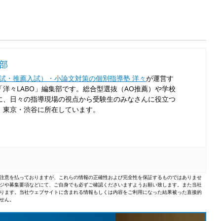
集部
入試・推薦入試）・小論文対策の個別指導塾 洋々
が運営す
洋々LABO」編集部です。総合型選抜（AO推薦）や学校
に、日々の指導現場の視点から受験生のみなさんに役立つ
！東京・渋谷に所在しています。
注意を払っておりますが、これらの情報の正確性および完全性を保証するものではありませ
ジや募集要項などにて、ご自身でも必ずご確認くださいますようお願い致します。また当社
ります。当社ウェブサイトに含まれる情報もしくは内容をご利用になった結果被った直接的
せん。