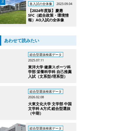
各入試の全体像
2023.09.04
【2024年度版】慶應
SFC（総合政策・環境情
報）AO入試の全体像
あわせて読みたい
総合型選抜検索データ
2025.07.11
東洋大学 健康スポーツ科
学部 栄養科学科 自己推薦
入試（文系型/理系型）
総合型選抜検索データ
2026.02.08
大東文化大学 文学部 中国
文学科 A方式 総合型選抜
（中期）
総合型選抜検索データ