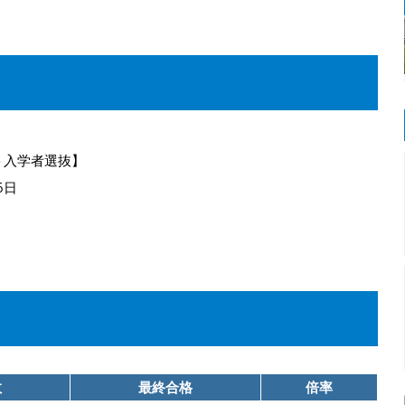
ト入学者選抜】
6日
数
最終合格
倍率