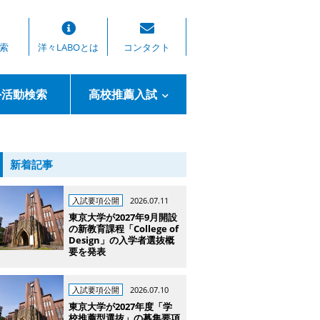
索
洋々LABOとは
コンタクト
外活動検索
高校推薦入試
新着記事
入試要項公開
2026.07.11
東京大学が2027年9月開設
の新教育課程「College of
Design」の入学者選抜概
要を発表
入試要項公開
2026.07.10
東京大学が2027年度「学
校推薦型選抜」の募集要項