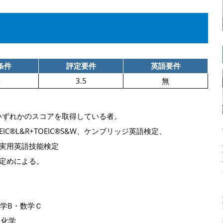
条件
評定要件
英語要件
無
3.5
無
いずれかのスコアを取得している者。
、TOEIC®L&R+TOEIC®S&W、ケンブリッジ英語検定、
LTS、実用英語技能検定
定めによる。
数学B・数学Ｃ
･化学