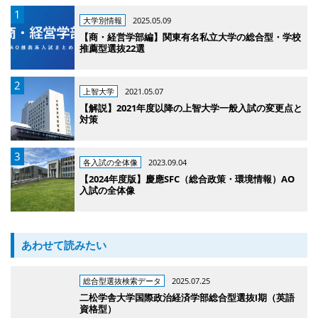
大学別情報
2025.05.09
【商・経営学部編】関東有名私立大学の総合型・学校
推薦型選抜22選
上智大学
2021.05.07
【解説】2021年度以降の上智大学一般入試の変更点と
対策
各入試の全体像
2023.09.04
【2024年度版】慶應SFC（総合政策・環境情報）AO
入試の全体像
あわせて読みたい
総合型選抜検索データ
2025.07.25
二松学舎大学国際政治経済学部総合型選抜Ⅰ期（英語
資格型）