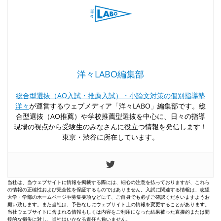
洋々LABO編集部
総合型選抜（AO入試・推薦入試）・小論文対策の個別指導塾
洋々
が運営するウェブメディア「洋々LABO」編集部です。総
合型選抜（AO推薦）や学校推薦型選抜を中心に、日々の指導
現場の視点から受験生のみなさんに役立つ情報を発信します！
東京・渋谷に所在しています。
当社は、当ウェブサイトに情報を掲載する際には、細心の注意を払っておりますが、これら
の情報の正確性および完全性を保証するものではありません。入試に関連する情報は、志望
大学・学部のホームページや募集要項などにて、ご自身でも必ずご確認くださいますようお
願い致します。また当社は、予告なしにウェブサイト上の情報を変更することがあります。
当社ウェブサイトに含まれる情報もしくは内容をご利用になった結果被った直接的または間
接的な損失に対し、当社はいかなる責任も負いません。