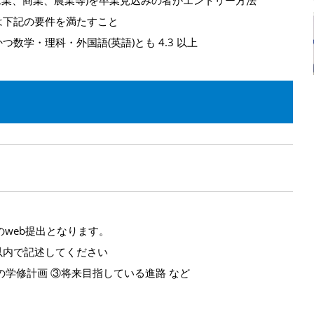
工業、商業、農業等)を卒業見込みの者がエントリー方法
は下記の要件を満たすこと
つ数学・理科・外国語(英語)とも 4.3 以上
用してのweb提出となります。
以内で記述してください
の学修計画 ③将来目指している進路 など