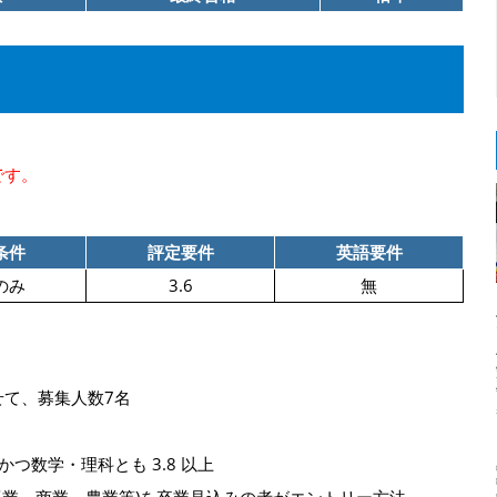
です。
条件
評定要件
英語要件
のみ
3.6
無
て、募集人数7名
かつ数学・理科とも 3.8 以上