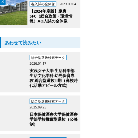
各入試の全体像
2023.09.04
【2024年度版】慶應
SFC（総合政策・環境情
報）AO入試の全体像
あわせて読みたい
総合型選抜検索データ
2026.01.17
実践女子大学 生活科学部
生活文化学科 幼児保育専
攻 総合型選抜Ⅲ期（高校時
代活動アピール方式）
総合型選抜検索データ
2025.09.25
日本保健医療大学保健医療
学部学校推薦型選抜（公募
制）