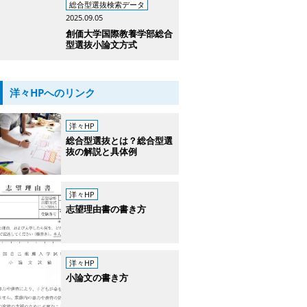
総合型選抜検索データ
2025.09.05
創価大学国際教養学部総合
型選抜小論文方式
洋々HPへのリンク
洋々HP
総合型選抜とは？総合型選
抜の解説と具体例
洋々HP
志望理由書の書き方
洋々HP
小論文の書き方