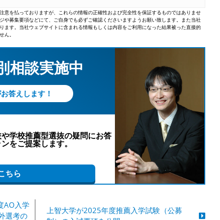
注意を払っておりますが、これらの情報の正確性および完全性を保証するものではありませ
ジや募集要項などにて、ご自身でも必ずご確認くださいますようお願い致します。また当社
ります。当社ウェブサイトに含まれる情報もしくは内容をご利用になった結果被った直接的
せん。
個別相談実施中
がお答えします！
抜や学校推薦型選抜の疑問にお答
ランをご提案します。
こちら
度AO入学
上智大学が2025年度推薦入学試験（公募
外選考の