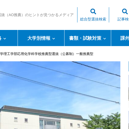
選抜（AO推薦）のヒントが見つかるメディア
総合型選抜検索
記事検
略
大学別情報
書類・試験対策
課
学理工学部応用化学科学校推薦型選抜（公募制）一般推薦型