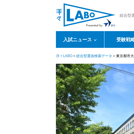
総合型
入試ニュース
受験戦
洋々LABO
>
総合型選抜検索データ
>
東京都市大