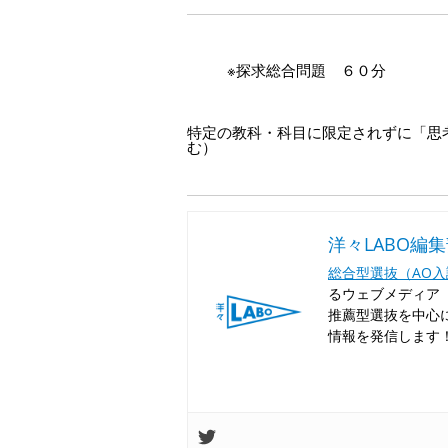
※探求総合問題 ６０分
特定の教科・科目に限定されずに「思
む）
洋々LABO編
総合型選抜（AO
るウェブメディア「
推薦型選抜を中心
情報を発信します