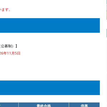
います。
（公募制）】
6年11月5日
数
最終合格
倍率