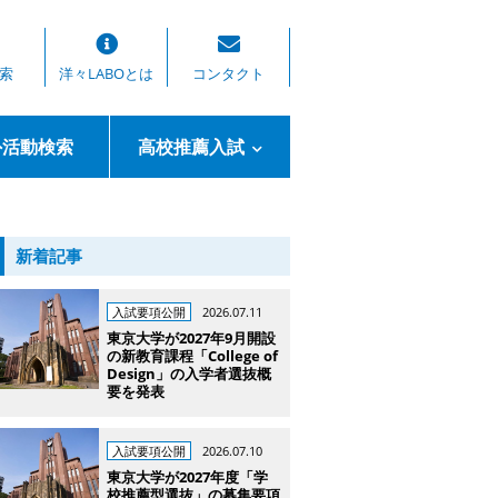
索
洋々LABOとは
コンタクト
外活動検索
高校推薦入試
新着記事
入試要項公開
2026.07.11
東京大学が2027年9月開設
の新教育課程「College of
Design」の入学者選抜概
要を発表
入試要項公開
2026.07.10
東京大学が2027年度「学
校推薦型選抜」の募集要項