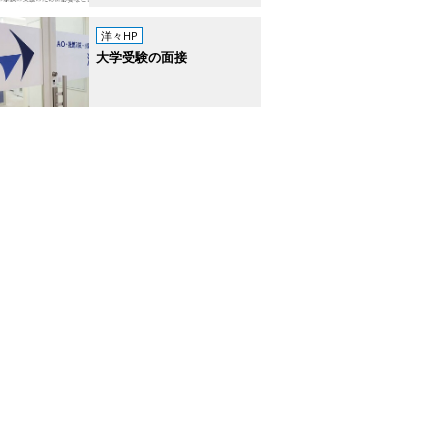
洋々HP
大学受験の面接