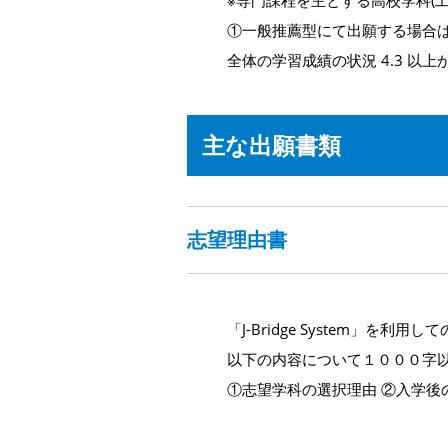
※専門課程を主とする高校学科(
①一般推薦型にて出願する場合
全体の学習成績の状況 4.3 以上か
主な出願書類
志望理由書
「J-Bridge System」を利
以下の内容について１０００字
①志望学科の選択理由 ②入学後