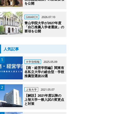
を公開
GMARCH
2026.07.10
青山学院大学が2027年度
「自己推薦入学者選抜」の
要項を公開
人気記事
大学別情報
2025.05.09
【商・経営学部編】関東有
名私立大学の総合型・学校
推薦型選抜22選
上智大学
2021.05.07
【解説】2021年度以降の
上智大学一般入試の変更点
と対策