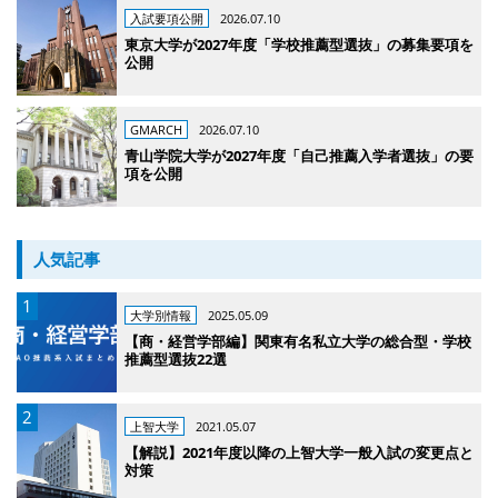
入試要項公開
2026.07.10
東京大学が2027年度「学校推薦型選抜」の募集要項を
公開
GMARCH
2026.07.10
青山学院大学が2027年度「自己推薦入学者選抜」の要
項を公開
人気記事
大学別情報
2025.05.09
【商・経営学部編】関東有名私立大学の総合型・学校
推薦型選抜22選
上智大学
2021.05.07
【解説】2021年度以降の上智大学一般入試の変更点と
対策