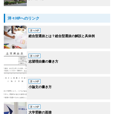
洋々HPへのリンク
洋々HP
総合型選抜とは？総合型選抜の解説と具体例
洋々HP
志望理由書の書き方
洋々HP
小論文の書き方
洋々HP
大学受験の面接