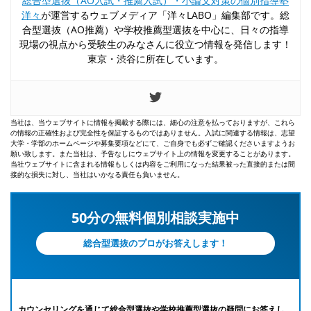
総合型選抜（AO入試・推薦入試）・小論文対策の個別指導塾
洋々
が運営するウェブメディア「洋々LABO」編集部です。総
合型選抜（AO推薦）や学校推薦型選抜を中心に、日々の指導
現場の視点から受験生のみなさんに役立つ情報を発信します！
東京・渋谷に所在しています。
当社は、当ウェブサイトに情報を掲載する際には、細心の注意を払っておりますが、これら
の情報の正確性および完全性を保証するものではありません。入試に関連する情報は、志望
大学・学部のホームページや募集要項などにて、ご自身でも必ずご確認くださいますようお
願い致します。また当社は、予告なしにウェブサイト上の情報を変更することがあります。
当社ウェブサイトに含まれる情報もしくは内容をご利用になった結果被った直接的または間
接的な損失に対し、当社はいかなる責任も負いません。
50分の無料個別相談実施中
総合型選抜のプロがお答えします！
カウンセリングを通じて総合型選抜や学校推薦型選抜の疑問にお答えし、