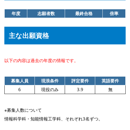
年度
志願者数
最終合格
倍率
主な出願資格
以下の内容は過去の年度の情報です。
募集人員
現浪条件
評定要件
英語要件
6
現役のみ
3.9
無
※募集人数について
情報科学科・知能情報工学科、それぞれ3名ずつ。