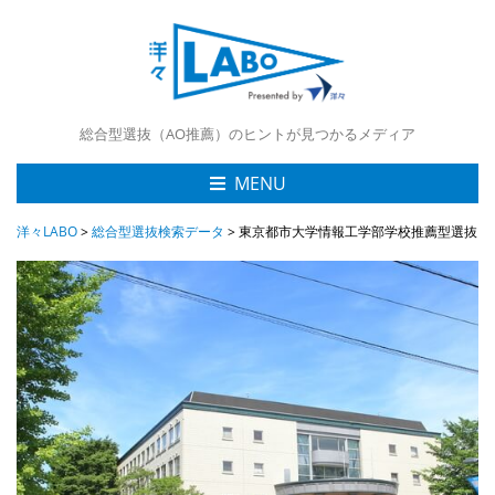
総合型選抜（AO推薦）のヒントが見つかるメディア
MENU
洋々LABO
>
総合型選抜検索データ
>
東京都市大学情報工学部学校推薦型選抜（