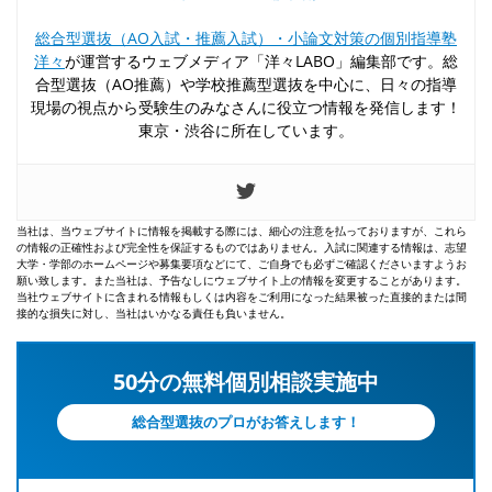
総合型選抜（AO入試・推薦入試）・小論文対策の個別指導塾
洋々
が運営するウェブメディア「洋々LABO」編集部です。総
合型選抜（AO推薦）や学校推薦型選抜を中心に、日々の指導
現場の視点から受験生のみなさんに役立つ情報を発信します！
東京・渋谷に所在しています。
当社は、当ウェブサイトに情報を掲載する際には、細心の注意を払っておりますが、これら
の情報の正確性および完全性を保証するものではありません。入試に関連する情報は、志望
大学・学部のホームページや募集要項などにて、ご自身でも必ずご確認くださいますようお
願い致します。また当社は、予告なしにウェブサイト上の情報を変更することがあります。
当社ウェブサイトに含まれる情報もしくは内容をご利用になった結果被った直接的または間
接的な損失に対し、当社はいかなる責任も負いません。
50分の無料個別相談実施中
総合型選抜のプロがお答えします！