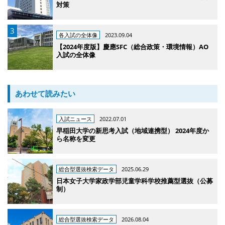
対策
各入試の全体像
2023.09.04
【2024年度版】慶應SFC（総合政策・環境情報）AO
入試の全体像
あわせて読みたい
入試ニュース
2022.07.01
早稲田大学の新思考入試（地域連携型） 2024年度か
ら名称を変更
総合型選抜検索データ
2025.06.29
日本女子大学家政学部児童学科学校推薦型選抜（公募
制）
総合型選抜検索データ
2026.08.04