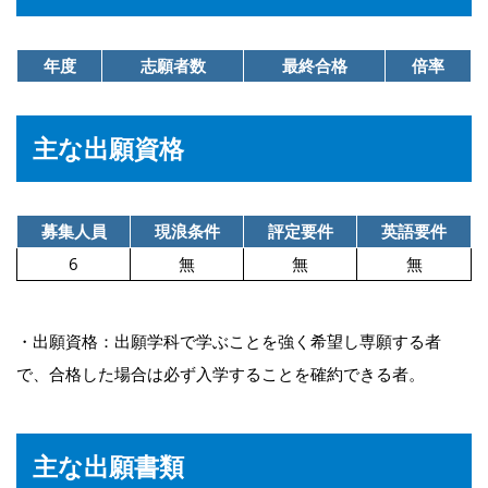
年度
志願者数
最終合格
倍率
主な出願資格
募集人員
現浪条件
評定要件
英語要件
6
無
無
無
・出願資格：出願学科で学ぶことを強く希望し専願する者
で、合格した場合は必ず入学することを確約できる者。
主な出願書類