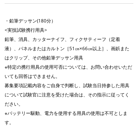
・鉛筆デッサン(180分）
<実技試験携行用具>
鉛筆、消具、カッターナイフ、フィクサティーフ（定着
液）、パネルまたはカルトン［51㎝×66㎝以上］、画鋲また
はクリップ、その他鉛筆デッサン用具
※特定の携行用具の使用可否については、お問い合わせいただ
いても回答はできません。
募集要項記載内容をご自身で判断し、試験当日持参した用具
について試験官に注意を受けた場合は、その指示に従ってく
ださい。
※バッテリー駆動、電力を使用する用具の使用は不可としま
す。